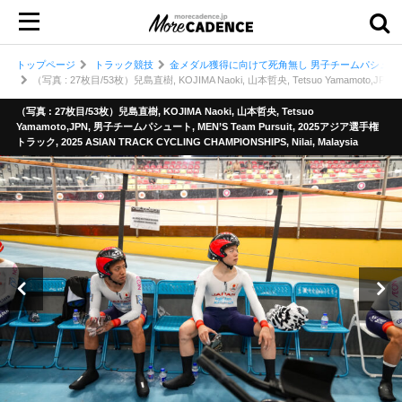
トップページ
トラック競技
金メダル獲得に向けて死角無し 男子チームパシュー
（写真 : 27枚目/53枚）兒島直樹, KOJIMA Naoki, 山本哲央, Tetsuo Yamamoto,JPN, 
（写真 : 27枚目/53枚）兒島直樹, KOJIMA Naoki, 山本哲央, Tetsuo
Yamamoto,JPN, 男子チームパシュート, MEN’S Team Pursuit, 2025アジア選手権
トラック, 2025 ASIAN TRACK CYCLING CHAMPIONSHIPS, Nilai, Malaysia