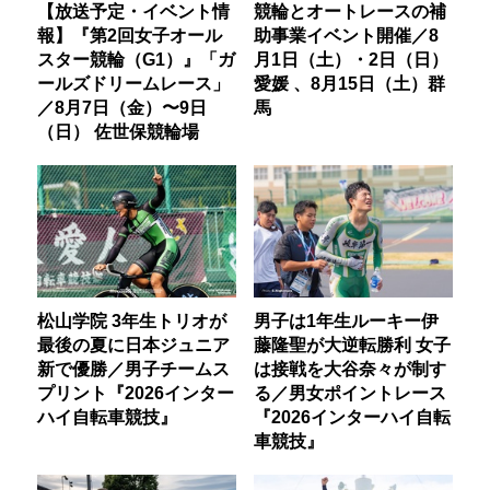
【放送予定・イベント情
競輪とオートレースの補
報】『第2回女子オール
助事業イベント開催／8
スター競輪（G1）』「ガ
月1日（土）・2日（日）
ールズドリームレース」
愛媛 、8月15日（土）群
／8月7日（金）〜9日
馬
（日） 佐世保競輪場
松山学院 3年生トリオが
男子は1年生ルーキー伊
最後の夏に日本ジュニア
藤隆聖が大逆転勝利 女子
新で優勝／男子チームス
は接戦を大谷奈々が制す
プリント『2026インター
る／男女ポイントレース
ハイ自転車競技』
『2026インターハイ自転
車競技』