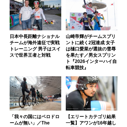
日本中長距離ナショナル
山崎帝輝がチームスプリ
チームが海外遠征で実戦
ントに続く2冠達成 女子
トレーニング 男子はスイ
は樋口愛菜が選抜の雪辱
スで世界王者と対戦
を果たす／男女スプリン
ト『2026インターハイ自
転車競技』
「我々の国にはベロドロ
【エリートカテゴリ結果
ームが無い」／The
一覧】アワンが16年越し