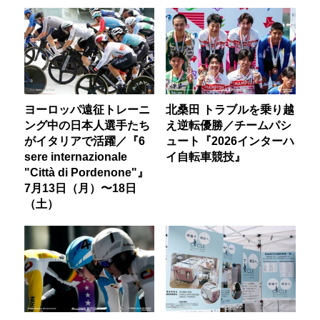
ヨーロッパ遠征トレーニ
北桑田 トラブルを乗り越
ング中の日本人選手たち
え逆転優勝／チームパシ
がイタリアで活躍／『6
ュート『2026インターハ
sere internazionale
イ自転車競技』
"Città di Pordenone"』
7月13日（月）〜18日
（土）