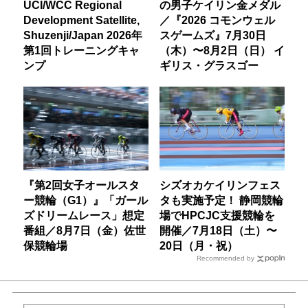
UCI/WCC Regional
の男子ケイリン金メダル
Development Satellite,
／『2026 コモンウェル
Shuzenji/Japan 2026年
スゲームズ』7月30日
第1回トレーニングキャ
（木）〜8月2日（日） イ
ンプ
ギリス・グラスゴー
『第2回女子オールスタ
シズオカケイリンフェス
ー競輪（G1）』「ガール
タも実施予定！ 静岡競輪
ズドリームレース」想定
場でHPCJC支援競輪を
番組／8月7日（金）佐世
開催／7月18日（土）〜
保競輪場
20日（月・祝）
Recommended by