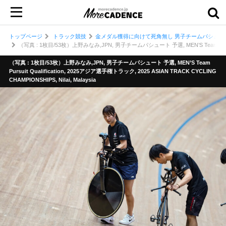
トップページ
トラック競技
金メダル獲得に向けて死角無し 男子チームパシュー
（写真 : 1枚目/53枚）上野みなみ,JPN, 男子チームパシュート 予選, MEN’S Team Pursuit Qua
（写真 : 1枚目/53枚）上野みなみ,JPN, 男子チームパシュート 予選, MEN’S Team
Pursuit Qualification, 2025アジア選手権トラック, 2025 ASIAN TRACK CYCLING
CHAMPIONSHIPS, Nilai, Malaysia