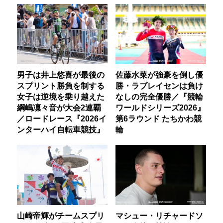
男子は井上悠喜が最後の
佐藤水菜が強豪を倒し優
スプリント勝負を制する
勝・ラブレイセンは負け
女子は逆境を乗り越えた
なしの完全優勝／『競輪
綱嶋凜々音が大会2連覇
ワールドシリーズ2026』
／ロードレース『2026イ
第6ラウンド たちかわ競
ンターハイ自転車競技』
輪
山崎帝輝がチームスプリ
マシュー・リチャードソ