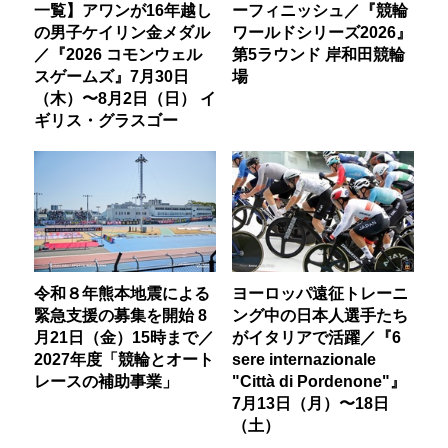
一覧】アワンが16年越し
ーフィニッシュ／『競輪
の男子ケイリン金メダル
ワールドシリーズ2026』
／『2026 コモンウェル
第5ラウンド 岸和田競輪
スゲームズ』7月30日
場
（木）〜8月2日（日） イ
ギリス・グラスゴー
令和８年熊本地震による
ヨーロッパ遠征トレーニ
緊急支援の募集を開始 8
ング中の日本人選手たち
月21日（金）15時まで／
がイタリアで活躍／『6
2027年度「競輪とオート
sere internazionale
レースの補助事業」
"Città di Pordenone"』
7月13日（月）〜18日
（土）