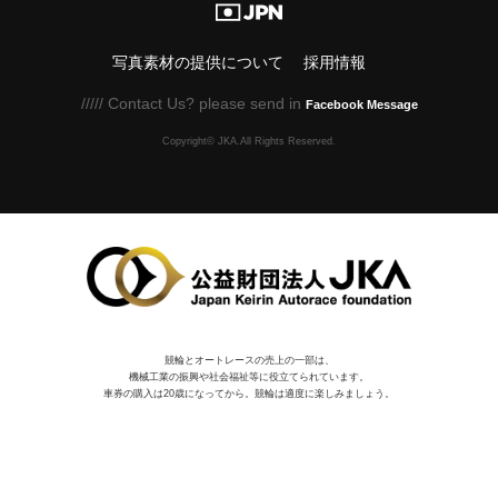
写真素材の提供について
採用情報
///// Contact Us? please send in
Facebook Message
Copyright© JKA.All Rights Reserved.
競輪とオートレースの売上の一部は、
機械⼯業の振興や社会福祉等に役⽴てられています。
車券の購入は20歳になってから。競輪は適度に楽しみましょう。