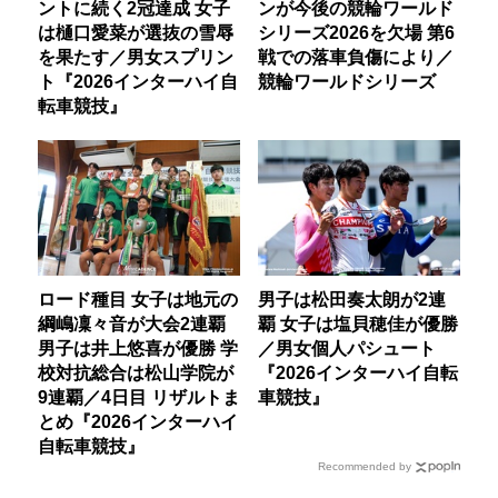
ントに続く2冠達成 女子
ンが今後の競輪ワールド
は樋口愛菜が選抜の雪辱
シリーズ2026を欠場 第6
を果たす／男女スプリン
戦での落車負傷により／
ト『2026インターハイ自
競輪ワールドシリーズ
転車競技』
ロード種目 女子は地元の
男子は松田奏太朗が2連
綱嶋凜々音が大会2連覇
覇 女子は塩貝穂佳が優勝
男子は井上悠喜が優勝 学
／男女個人パシュート
校対抗総合は松山学院が
『2026インターハイ自転
9連覇／4日目 リザルトま
車競技』
とめ『2026インターハイ
自転車競技』
Recommended by