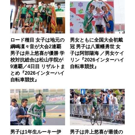
ロード種目 女子は地元の
男女ともに全国大会初戴
綱嶋凜々音が大会2連覇
冠 男子は八重幡勇世 女
男子は井上悠喜が優勝 学
子は阿部陽海 ／男女ケイ
校対抗総合は松山学院が
リン『2026インターハイ
9連覇／4日目 リザルトま
自転車競技』
とめ『2026インターハイ
自転車競技』
男子は1年生ルーキー伊
男子は井上悠喜が最後の