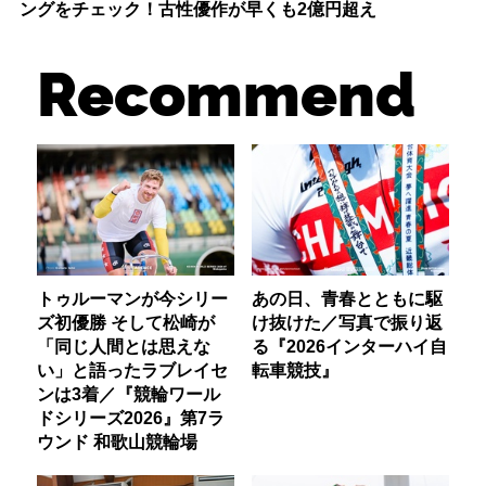
ングをチェック！古性優作が早くも2億円超え
Recommend
トゥルーマンが今シリー
あの日、青春とともに駆
ズ初優勝 そして松崎が
け抜けた／写真で振り返
「同じ人間とは思えな
る『2026インターハイ自
い」と語ったラブレイセ
転車競技』
ンは3着／『競輪ワール
ドシリーズ2026』第7ラ
ウンド 和歌山競輪場