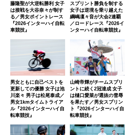
藤隆聖が大逆転勝利 女子
スプリント勝負を制する
は接戦を大谷奈々が制す
女子は逆境を乗り越えた
る／男女ポイントレース
綱嶋凜々音が大会2連覇
『2026インターハイ自転
／ロードレース『2026イ
車競技』
ンターハイ自転車競技』
男女ともに自己ベストを
山崎帝輝がチームスプリ
更新しての優勝 女子は池
ントに続く2冠達成 女子
川楽々 男子は松尾泰成／
は樋口愛菜が選抜の雪辱
男女1kmタイムトライア
を果たす／男女スプリン
ル『2026インターハイ自
ト『2026インターハイ自
転車競技』
転車競技』