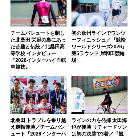
チームパシュートを制し
初の欧州ラインでワンツ
た北桑田 栄冠の裏にあっ
ーフィニッシュ／『競輪
た苦難と伝統／北桑田高
ワールドシリーズ2026』
等学校 インタビュー
第5ラウンド 岸和田競輪
『2026インターハイ自転
場
車競技』
北桑田 トラブルを乗り越
ラインの力を発揮 太田海
え逆転優勝／チームパシ
也が優勝 リチャードソン
ュート『2026インターハ
は初の決勝で3着／『競