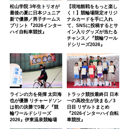
松山学院 3年生トリオが
【現地観戦をもっと楽し
最後の夏に日本ジュニア
く！】競輪場限定オリジ
新で優勝／男子チームス
ナルカードを手に入れ
プリント『2026インター
て、SNSに投稿するとサ
ハイ自転車競技』
イン入りグッズが当たる
チャンス／『競輪ワール
ドシリーズ2026』
ラインの力を発揮 太田海
トラック競技最終日 日本
也が優勝 リチャードソン
一の高校生が決まる／3
は初の決勝で3着／『競
日目 リザルトまとめ
輪ワールドシリーズ
『2026インターハイ自転
2026』伊東温泉競輪場
車競技』