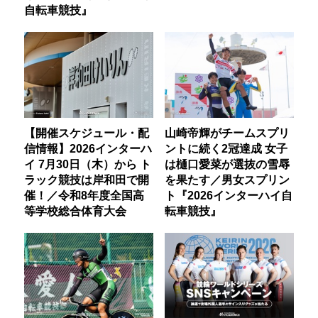
自転車競技』
【開催スケジュール・配
山崎帝輝がチームスプリ
信情報】2026インターハ
ントに続く2冠達成 女子
イ 7月30日（木）から ト
は樋口愛菜が選抜の雪辱
ラック競技は岸和田で開
を果たす／男女スプリン
催！／令和8年度全国高
ト『2026インターハイ自
等学校総合体育大会
転車競技』