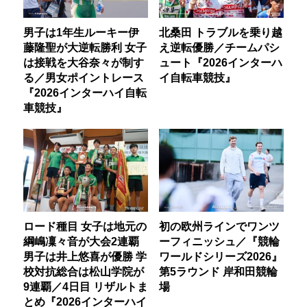
男子は1年生ルーキー伊
北桑田 トラブルを乗り越
藤隆聖が大逆転勝利 女子
え逆転優勝／チームパシ
は接戦を大谷奈々が制す
ュート『2026インターハ
る／男女ポイントレース
イ自転車競技』
『2026インターハイ自転
車競技』
ロード種目 女子は地元の
初の欧州ラインでワンツ
綱嶋凜々音が大会2連覇
ーフィニッシュ／『競輪
男子は井上悠喜が優勝 学
ワールドシリーズ2026』
校対抗総合は松山学院が
第5ラウンド 岸和田競輪
9連覇／4日目 リザルトま
場
とめ『2026インターハイ