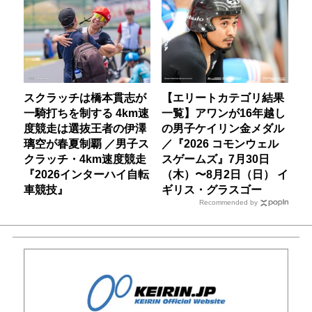
スクラッチは橋本貫志が
【エリートカテゴリ結果
一騎打ちを制する 4km速
一覧】アワンが16年越し
度競走は選抜王者の伊澤
の男子ケイリン金メダル
璃空が春夏制覇 ／男子ス
／『2026 コモンウェル
クラッチ・4km速度競走
スゲームズ』7月30日
『2026インターハイ自転
（木）〜8月2日（日） イ
車競技』
ギリス・グラスゴー
Recommended by