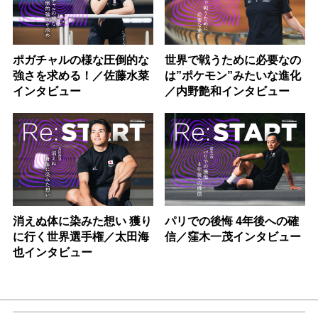
ポガチャルの様な圧倒的な
世界で戦うために必要なの
強さを求める！／佐藤水菜
は”ポケモン”みたいな進化
インタビュー
／内野艶和インタビュー
消えぬ体に染みた想い 獲り
パリでの後悔 4年後への確
に行く世界選手権／太田海
信／窪木一茂インタビュー
也インタビュー