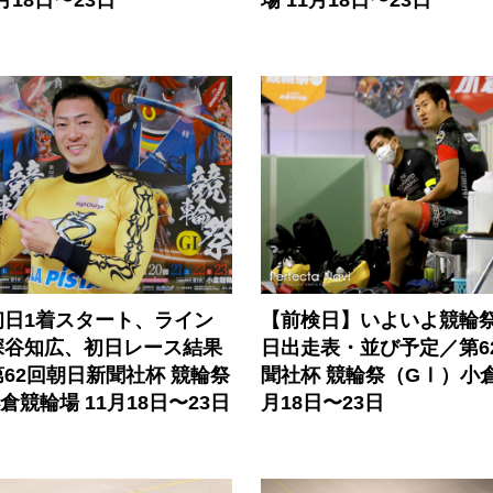
初日1着スタート、ライン
【前検日】いよいよ競輪
深谷知広、初日レース結果
日出走表・並び予定／第6
62回朝日新聞社杯 競輪祭
聞社杯 競輪祭（GⅠ）小倉
倉競輪場 11月18日〜23日
月18日〜23日