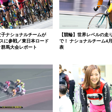
女子ナショナルチームが
【競輪】世界レベルの走
ースに参戦／東日本ロード
で！ ナショナルチーム4
ク群馬大会レポート
表