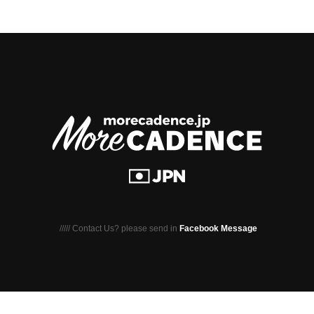
///// Contact Us? please send in
Facebook Message