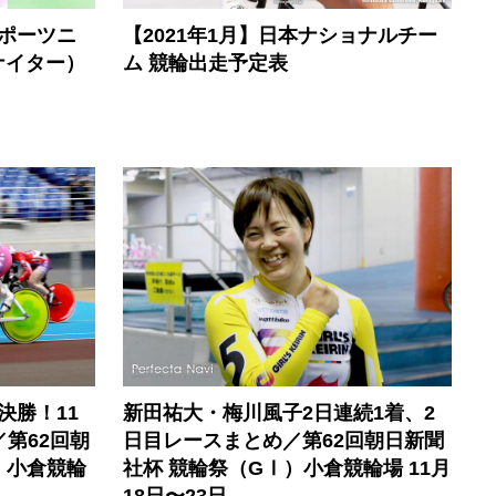
ポーツニ
【2021年1月】日本ナショナルチー
ナイター）
ム 競輪出走予定表
決勝！11
新田祐大・梅川風子2日連続1着、2
第62回朝
日目レースまとめ／第62回朝日新聞
）小倉競輪
社杯 競輪祭（GⅠ）小倉競輪場 11月
18日〜23日