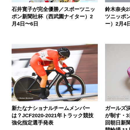
石井寛子が完全優勝／スポーツニッ
鈴木奈央
ポン新聞社杯（西武園ナイター）2
ツニッポ
月4日〜6日
ー）2月4
新たなナショナルチームメンバー
ガールズ
は？JCF2020-2021年トラック競技
が制す・3
強化指定選手発表
回朝日新聞
競輪場 11