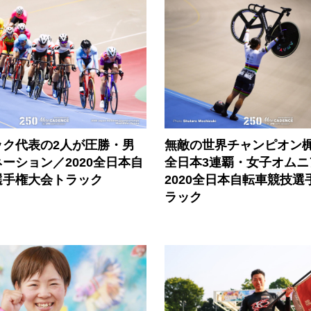
ック代表の2人が圧勝・男
無敵の世界チャンピオン
ーション／2020全日本自
全日本3連覇・女子オムニ
選手権大会トラック
2020全日本自転車競技選
ラック