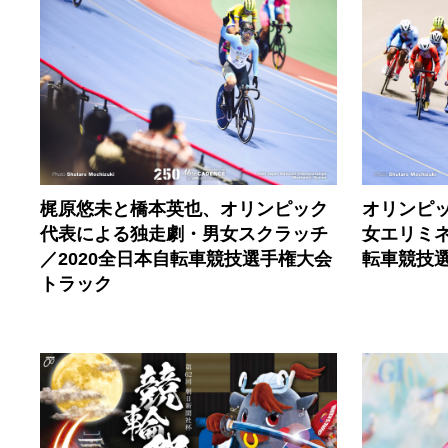
梶原悠未と橋本英也、オリンピック
オリンピ
代表による独走劇・男女スクラッチ
女エリミネ
／2020全日本自転車競技選手権大会
転車競技
トラック