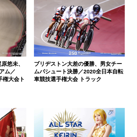
梶原悠未、
ブリヂストン大差の優勝、男女チー
アム／
ムパシュート決勝／2020全日本自転
手権大会ト
車競技選手権大会 トラック