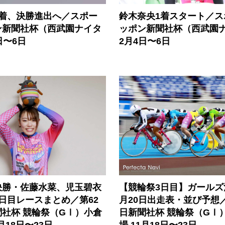
2着、決勝進出へ／スポー
鈴木奈央1着スタート／ス
ン新聞社杯（西武園ナイタ
ッポン新聞社杯（西武園
日〜6日
2月4日〜6日
決勝・佐藤水菜、児玉碧衣
【競輪祭3日目】ガールズ
日目レースまとめ／第62
月20日出走表・並び予想／
社杯 競輪祭（GⅠ）小倉
日新聞社杯 競輪祭（GⅠ
月18日〜23日
場 11月18日〜23日