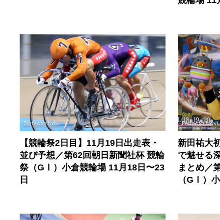
【競輪祭2日目】11月19日出走表・
新田祐大
並び予想／第62回朝日新聞社杯 競輪
で魅せる
祭（GⅠ）小倉競輪場 11月18日〜23
まとめ／第
日
（GⅠ）小