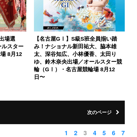
 出場選
【名古屋GⅠ】S級S班全員揃い踏
ールスター
み！ナショナル新田祐大、脇本雄
 8月12
太、深谷知広、小林優香、太田り
ゆ、鈴木奈央出場／オールスター競
輪（GⅠ）・名古屋競輪場 8月12
日〜
次のページ
1
2
3
4
5
6
7