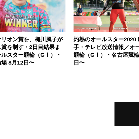
オリオン賞を、梅川風子が
灼熱のオールスター2020
ス賞を制す・2日目結果ま
手・テレビ放送情報／オ
ールスター競輪（GⅠ）・
競輪（GⅠ）・名古屋競輪場
場 8月12日〜
日〜