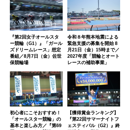
『第2回女子オールスタ
令和８年熊本地震による
ー競輪（G1）』「ガール
緊急支援の募集を開始 8
ズドリームレース」想定
月21日（金）15時まで／
番組／8月7日（金）佐世
2027年度「競輪とオート
保競輪場
レースの補助事業」
初心者にこそおすすめ！
【獲得賞金ランキング】
「オールスター競輪」の
『第22回サマーナイトフ
基本と楽しみ方／『第69
ェスティバル（G2）』終