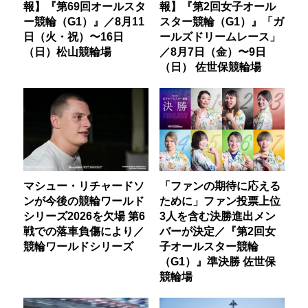
報】『第69回オールスタ
報】『第2回女子オール
ー競輪（G1）』／8月11
スター競輪（G1）』「ガ
日（火・祝）〜16日
ールズドリームレース」
（日）松山競輪場
／8月7日（金）〜9日
（日） 佐世保競輪場
マシュー・リチャードソ
「ファンの期待に応える
ンが今後の競輪ワールド
ために」ファン投票上位
シリーズ2026を欠場 第6
3人を含む決勝進出メン
戦での落車負傷により／
バーが決定／『第2回女
競輪ワールドシリーズ
子オールスター競輪
（G1）』準決勝 佐世保
競輪場