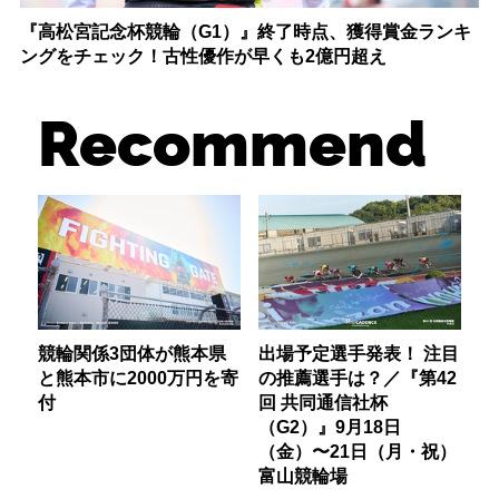
『高松宮記念杯競輪（G1）』終了時点、獲得賞金ランキ
ングをチェック！古性優作が早くも2億円超え
Recommend
競輪関係3団体が熊本県
出場予定選手発表！ 注目
と熊本市に2000万円を寄
の推薦選手は？／『第42
付
回 共同通信社杯
（G2）』9月18日
（金）〜21日（月・祝）
富山競輪場