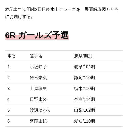
本記事では開催2日目鈴木出走レースを、展開解説図ととも
にお届けする。
6R ガールズ予選
車番
選手名
府県/期別
1
小坂知子
岐阜/104期
2
鈴木奈央
静岡/110期
3
土屋珠里
栃木/110期
4
日野未来
奈良/114期
5
渡辺ゆかり
山梨/102期
6
齊藤由紀
愛知/110期