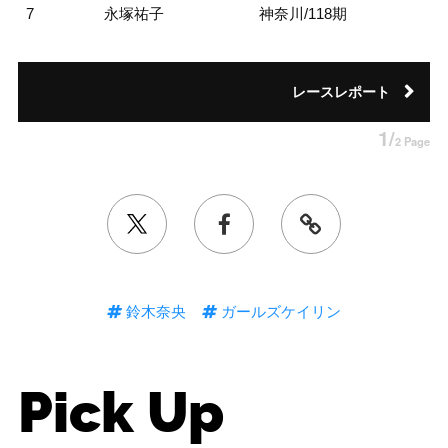
7
永塚祐子
神奈川/118期
レースレポート
1/
2 Page
鈴木奈央
ガールズケイリン
Pick Up