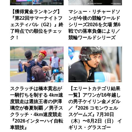
【獲得賞金ランキング】
マシュー・リチャードソ
『第22回サマーナイトフ
ンが今後の競輪ワールド
ェスティバル（G2）』終
シリーズ2026を欠場 第6
了時点での順位をチェッ
戦での落車負傷により／
ク！
競輪ワールドシリーズ
スクラッチは橋本貫志が
【エリートカテゴリ結果
一騎打ちを制する 4km速
一覧】アワンが16年越し
度競走は選抜王者の伊澤
の男子ケイリン金メダル
璃空が春夏制覇 ／男子ス
／『2026 コモンウェル
クラッチ・4km速度競走
スゲームズ』7月30日
『2026インターハイ自転
（木）〜8月2日（日） イ
車競技』
ギリス・グラスゴー