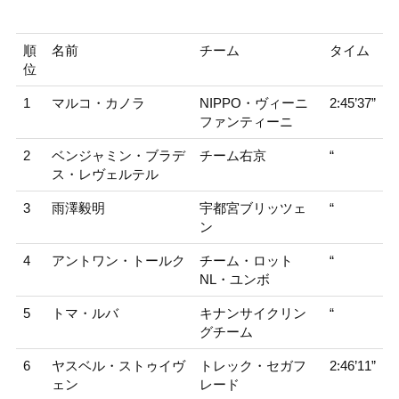
順
名前
チーム
タイム
位
1
マルコ・カノラ
NIPPO・ヴィーニ
2:45’37”
ファンティーニ
2
ベンジャミン・ブラデ
チーム右京
“
ス・レヴェルテル
3
雨澤毅明
宇都宮ブリッツェ
“
ン
4
アントワン・トールク
チーム・ロット
“
NL・ユンボ
5
トマ・ルバ
キナンサイクリン
“
グチーム
6
ヤスベル・ストゥイヴ
トレック・セガフ
2:46’11”
ェン
レード