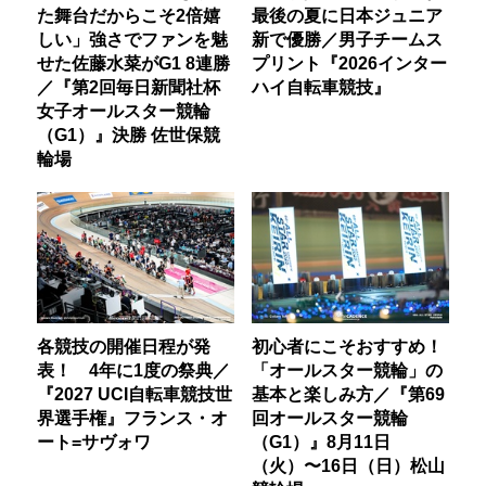
た舞台だからこそ2倍嬉
最後の夏に日本ジュニア
しい」強さでファンを魅
新で優勝／男子チームス
せた佐藤水菜がG1 8連勝
プリント『2026インター
／『第2回毎日新聞社杯
ハイ自転車競技』
女子オールスター競輪
（G1）』決勝 佐世保競
輪場
各競技の開催日程が発
初心者にこそおすすめ！
表！ 4年に1度の祭典／
「オールスター競輪」の
『2027 UCI自転車競技世
基本と楽しみ方／『第69
界選手権』フランス・オ
回オールスター競輪
ート=サヴォワ
（G1）』8月11日
（火）〜16日（日）松山