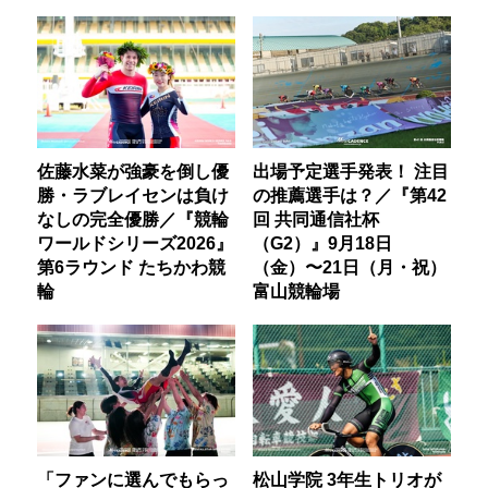
佐藤水菜が強豪を倒し優
出場予定選手発表！ 注目
勝・ラブレイセンは負け
の推薦選手は？／『第42
なしの完全優勝／『競輪
回 共同通信社杯
ワールドシリーズ2026』
（G2）』9月18日
第6ラウンド たちかわ競
（金）〜21日（月・祝）
輪
富山競輪場
「ファンに選んでもらっ
松山学院 3年生トリオが