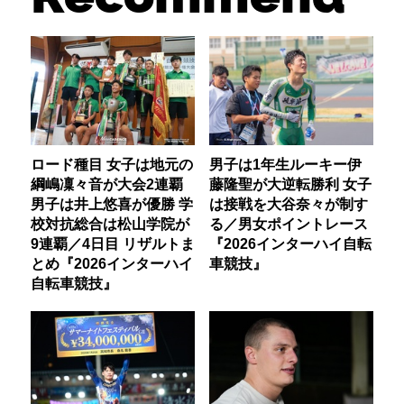
ロード種目 女子は地元の
男子は1年生ルーキー伊
綱嶋凜々音が大会2連覇
藤隆聖が大逆転勝利 女子
男子は井上悠喜が優勝 学
は接戦を大谷奈々が制す
校対抗総合は松山学院が
る／男女ポイントレース
9連覇／4日目 リザルトま
『2026インターハイ自転
とめ『2026インターハイ
車競技』
自転車競技』