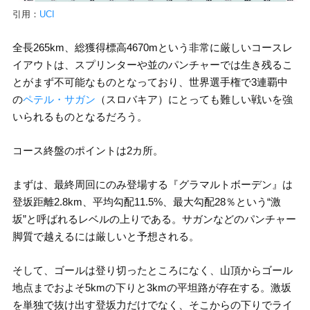
引用：
UCI
全長265km、総獲得標高4670mという非常に厳しいコースレ
イアウトは、スプリンターや並のパンチャーでは生き残るこ
とがまず不可能なものとなっており、世界選手権で3連覇中
の
ペテル・サガン
（スロバキア）にとっても難しい戦いを強
いられるものとなるだろう。
コース終盤のポイントは2カ所。
まずは、最終周回にのみ登場する『グラマルトボーデン』は
登坂距離2.8km、平均勾配11.5%、最大勾配28％という“激
坂”と呼ばれるレベルの上りである。サガンなどのパンチャー
脚質で越えるには厳しいと予想される。
そして、ゴールは登り切ったところになく、山頂からゴール
地点までおよそ5kmの下りと3kmの平坦路が存在する。激坂
を単独で抜け出す登坂力だけでなく、そこからの下りでライ