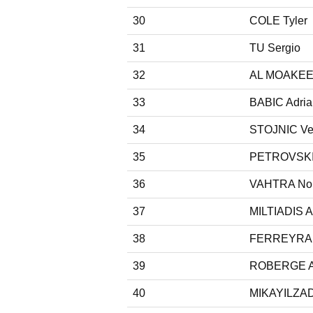
30
COLE Tyler
31
TU Sergio
32
AL MOAKEE 
33
BABIC Adria
34
STOJNIC Ve
35
PETROVSKI 
36
VAHTRA No
37
MILTIADIS A
38
FERREYRA 
39
ROBERGE 
40
MIKAYILZA