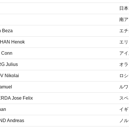
日本
南ア
n Beza
エチ
HAN Henok
エリ
 Conn
アイ
G Julius
オラ
 Nikolai
ロシ
amuel
ルワ
DA Jose Felix
スペ
han
イギ
D Andreas
ノル