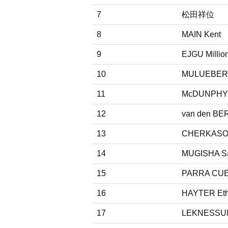
7
松田祥位
8
MAIN Kent
9
EJGU Millio
10
MULUEBER
11
McDUNPHY
12
van den BER
13
CHERKASOV
14
MUGISHA S
15
PARRA CUER
16
HAYTER Et
17
LEKNESSUN