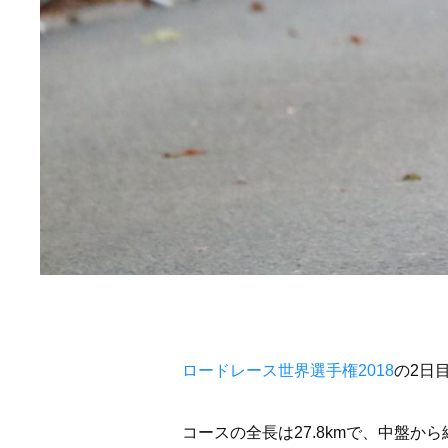
ロードレース世界選手権2018
の2日
コースの全長は27.8kmで、中盤か