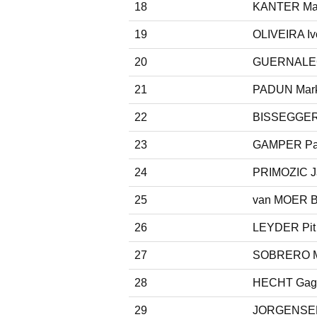
18
KANTER Ma
19
OLIVEIRA Iv
20
GUERNALEC
21
PADUN Mar
22
BISSEGGER 
23
GAMPER Pat
24
PRIMOZIC J
25
van MOER B
26
LEYDER Pit
27
SOBRERO M
28
HECHT Gag
29
JORGENSEN 