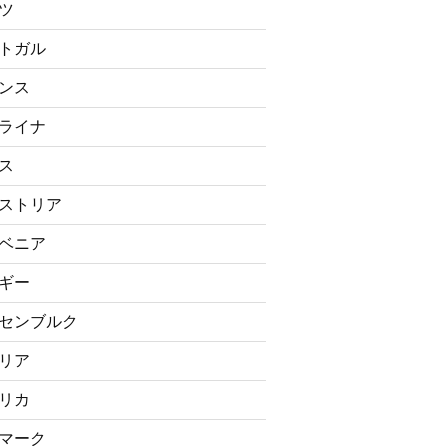
ツ
トガル
ンス
ライナ
ス
ストリア
ベニア
ギー
センブルク
リア
リカ
マーク