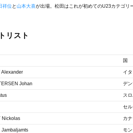
田祥位
と
山本大喜
が出場。松田はこれが初めてのU23カテゴリ
ートリスト
国
Alexander
イタ
TERSEN Johan
デン
tus
スロ
セル
Nickolas
カナ
Jambaljamts
モン