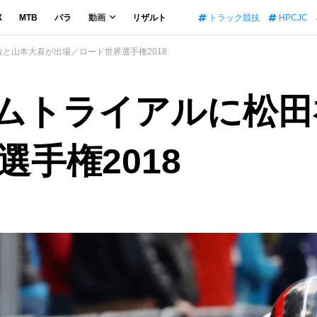
X
MTB
パラ
動画
リザルト
トラック競技
HPCJC
位と山本大喜が出場／ロード世界選手権2018
イムトライアルに松
手権2018