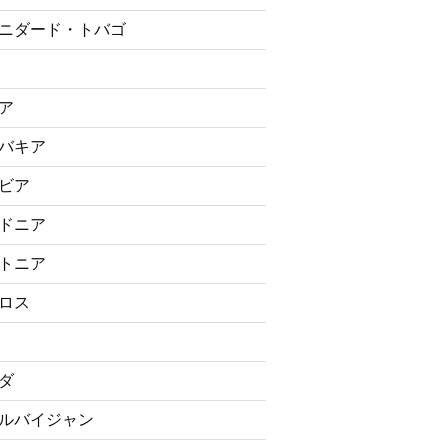
ニダード・トバゴ
ア
バキア
ビア
ドニア
トニア
ロス
ダ
ルバイジャン