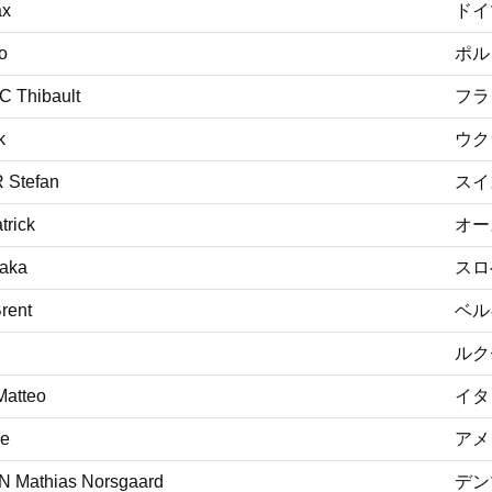
x
ドイ
o
ポル
 Thibault
フラ
k
ウク
Stefan
スイ
rick
オー
aka
スロ
rent
ベル
ルク
atteo
イタ
e
アメ
Mathias Norsgaard
デン