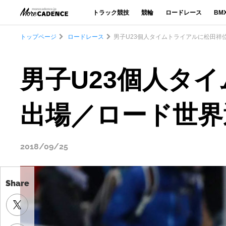
トラック競技
競輪
ロードレース
BM
トップページ
ロードレース
男子U23個人タイムトライアルに松田祥
男子U23個人タ
出場／ロード世界選
2018/09/25
Share