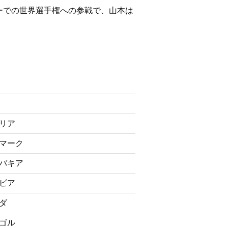
ーでの世界選手権への参戦で、山本は
リア
マーク
バキア
ビア
ダ
ゴル