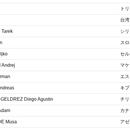
トリ
台湾
Tarek
シリ
n
スロ
ljko
セル
Andrej
マケ
rman
エス
ndreas
キプ
GELDREZ Diego Agustin
チリ
Adam
カナ
DE Musa
アゼ