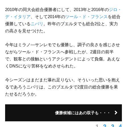
2010年の同大会総合優勝者にして、2013年と2016年の
ジロ・
デ・イタリア
、そして2014年の
ツール・ド・フランス
を総合
優勝している
ニバリ
。昨年のブエルタでも総合2位と、実力
の高さを見せつけた。
今年はミラノ―サンレモでも優勝し、調子の良さを感じさせ
ながらツール・ド・フランスへ参戦したが、2週目の前半
で、観客との接触というアクシデントによって負傷。あえな
くDNSになり苦杯をなめさせられた。
今シーズンはまだまだ暴れ足りない、そういった思いを抱え
るであろうニバリは、このブエルタで2度目の総合優勝を果
たせるだろうか。
優勝候補にはあの双子も・・・
1
2
3
4