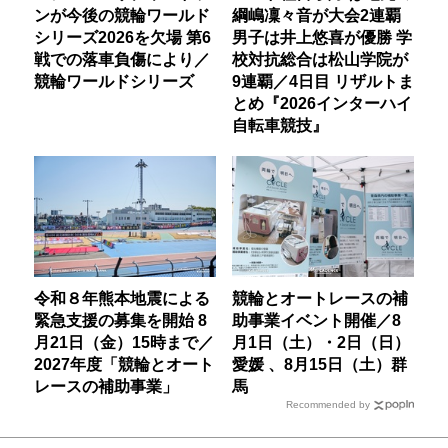
ンが今後の競輪ワールド
綱嶋凜々音が大会2連覇
シリーズ2026を欠場 第6
男子は井上悠喜が優勝 学
戦での落車負傷により／
校対抗総合は松山学院が
競輪ワールドシリーズ
9連覇／4日目 リザルトま
とめ『2026インターハイ
自転車競技』
令和８年熊本地震による
競輪とオートレースの補
緊急支援の募集を開始 8
助事業イベント開催／8
月21日（金）15時まで／
月1日（土）・2日（日）
2027年度「競輪とオート
愛媛 、8月15日（土）群
レースの補助事業」
馬
Recommended by