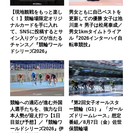
【現地観戦をもっと楽し
男女ともに自己ベストを
く！】競輪場限定オリジ
更新しての優勝 女子は池
ナルカードを手に入れ
川楽々 男子は松尾泰成／
て、SNSに投稿するとサ
男女1kmタイムトライア
イン入りグッズが当たる
ル『2026インターハイ自
チャンス／『競輪ワール
転車競技』
ドシリーズ2026』
競輪への適応が進む外国
『第2回女子オールスタ
人選手たちを、強力な日
ー競輪（G1）』「ガール
本人勢が迎え打つ【1日
ズドリームレース」想定
目並び予想】／『競輪ワ
番組／8月7日（金）佐世
ールドシリーズ2026』伊
保競輪場