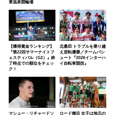
東温泉競輪場
【獲得賞金ランキング】
北桑田 トラブルを乗り越
『第22回サマーナイトフ
え逆転優勝／チームパシ
ェスティバル（G2）』終
ュート『2026インターハ
了時点での順位をチェッ
イ自転車競技』
ク！
マシュー・リチャードソ
ロード種目 女子は地元の