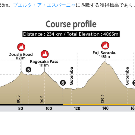
65m。
ブエルタ・ア・エスパーニャ
に匹敵する獲得標高であり