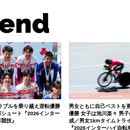
end
トラブルを乗り越え逆転優勝
男女ともに自己ベストを
シュート『2026インター
優勝 女子は池川楽々 男
車競技』
成／男女1kmタイムトラ
『2026インターハイ自転