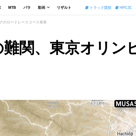
X
MTB
パラ
動画
リザルト
トラック競技
HPCJC
ックのロードレースコース発表
5mの難関、東京オリ