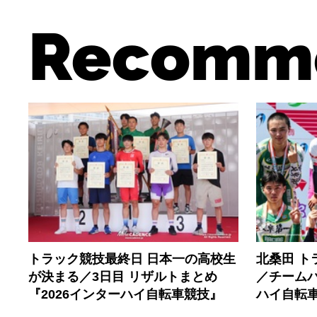
Recomm
トラック競技最終日 日本一の高校生
北桑田 
が決まる／3日目 リザルトまとめ
／チームパ
『2026インターハイ自転車競技』
ハイ自転