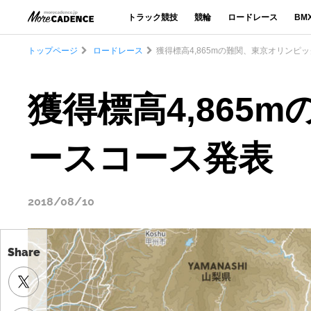
トラック競技
競輪
ロードレース
BM
トップページ
ロードレース
獲得標高4,865mの難関、東京オリンピ
獲得標高4,86
ースコース発表
2018/08/10
Share