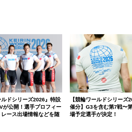
ルドシリーズ2026』特設
【競輪ワールドシリーズ202
PVが公開！選手プロフィー
催分】G3を含む第7戦〜第
、レース出場情報などを随
場予定選手が決定！