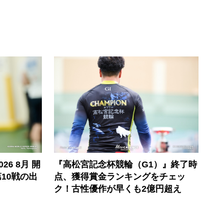
6 8月 開
『高松宮記念杯競輪（G1）』終了時
10戦の出
点、獲得賞金ランキングをチェッ
ク！古性優作が早くも2億円超え