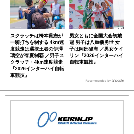
スクラッチは橋本貫志が
男女ともに全国大会初戴
一騎打ちを制する 4km速
冠 男子は八重幡勇世 女
度競走は選抜王者の伊澤
子は阿部陽海 ／男女ケイ
璃空が春夏制覇 ／男子ス
リン『2026インターハイ
クラッチ・4km速度競走
自転車競技』
『2026インターハイ自転
車競技』
Recommended by