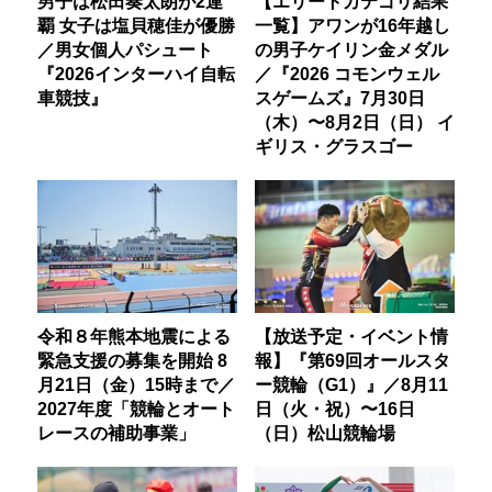
男子は松田奏太朗が2連
【エリートカテゴリ結果
覇 女子は塩貝穂佳が優勝
一覧】アワンが16年越し
／男女個人パシュート
の男子ケイリン金メダル
『2026インターハイ自転
／『2026 コモンウェル
車競技』
スゲームズ』7月30日
（木）〜8月2日（日） イ
ギリス・グラスゴー
令和８年熊本地震による
【放送予定・イベント情
緊急支援の募集を開始 8
報】『第69回オールスタ
月21日（金）15時まで／
ー競輪（G1）』／8月11
2027年度「競輪とオート
日（火・祝）〜16日
レースの補助事業」
（日）松山競輪場