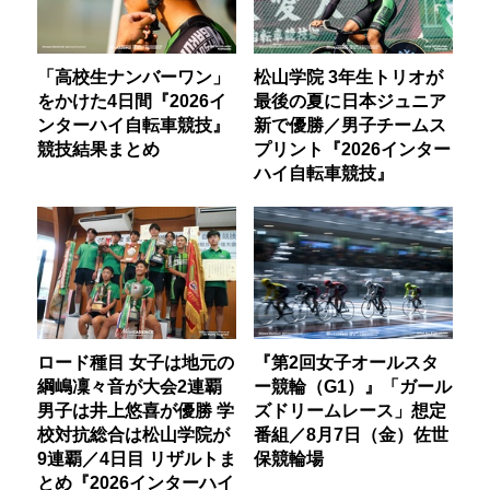
「高校生ナンバーワン」
松山学院 3年生トリオが
をかけた4日間『2026イ
最後の夏に日本ジュニア
ンターハイ自転車競技』
新で優勝／男子チームス
競技結果まとめ
プリント『2026インター
ハイ自転車競技』
ロード種目 女子は地元の
『第2回女子オールスタ
綱嶋凜々音が大会2連覇
ー競輪（G1）』「ガール
男子は井上悠喜が優勝 学
ズドリームレース」想定
校対抗総合は松山学院が
番組／8月7日（金）佐世
9連覇／4日目 リザルトま
保競輪場
とめ『2026インターハイ