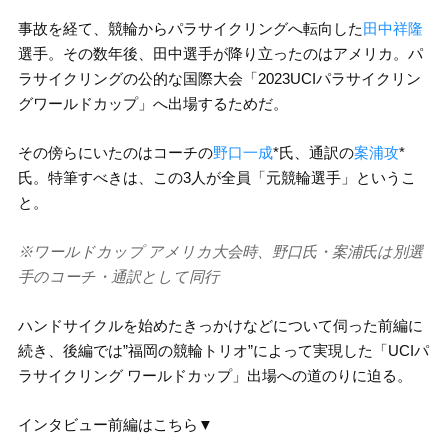
事故を経て、競輪からパラサイクリングへ転向した
田中祥隆
選手。その数年後、田中選手が降り立ったのはアメリカ。パ
ラサイクリングの公的な国際大会「2023UCIパラサイクリン
グワールドカップ」へ出場するためだ。
その傍らにいたのはコーチの
野口一成
*氏、通訳の
案浦攻
*
氏。特筆すべきは、この3人が全員「元競輪選手」というこ
と。
※ワールドカップ アメリカ大会時、野口氏・案浦氏は別選
手のコーチ・通訳として同行
ハンドサイクルを始めたきっかけなどについて伺った前編に
続き、後編では”福岡の競輪トリオ”によって実現した「UCIパ
ラサイクリング ワールドカップ」出場への道のりに迫る。
インタビュー前編はこちら▼