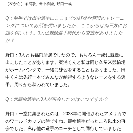
（左から）案浦攻, 田中祥隆, 野口一成
Q：前半では田中選手にここまでの経歴や普段のトレーニ
ングについてお話を伺いましたが、ここからは御三方にお
話を伺います。
3人は競輪選手時代から交流がありました
か？
野口：3人とも福岡所属でしたので、もちろん一緒に競走に
出走したことがあります。案浦くんと私は同じ久留米競輪場
がホームバンクで、一緒に練習をすることもありました。田
中くんは先行一本でみんなが納得するようなレースをする選
手。周りから慕われていました。
Q：元競輪選手の3人が再会したのはいつですか？
野口：一堂に集まれたのは、2023年に開催されたアメリカで
のワールドカップの時ですね。競輪選手だったころ以来の再
会でした。私は他の選手のコーチとして同行していました