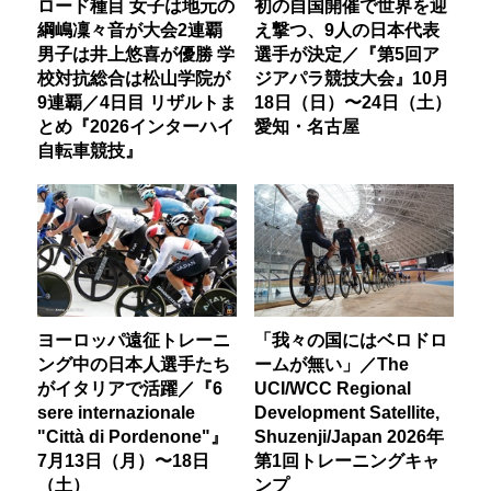
ロード種目 女子は地元の
初の自国開催で世界を迎
綱嶋凜々音が大会2連覇
え撃つ、9人の日本代表
男子は井上悠喜が優勝 学
選手が決定／『第5回ア
校対抗総合は松山学院が
ジアパラ競技大会』10月
9連覇／4日目 リザルトま
18日（日）〜24日（土）
とめ『2026インターハイ
愛知・名古屋
自転車競技』
ヨーロッパ遠征トレーニ
「我々の国にはベロドロ
ング中の日本人選手たち
ームが無い」／The
がイタリアで活躍／『6
UCI/WCC Regional
sere internazionale
Development Satellite,
"Città di Pordenone"』
Shuzenji/Japan 2026年
7月13日（月）〜18日
第1回トレーニングキャ
（土）
ンプ