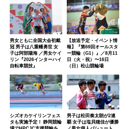
男女ともに全国大会初戴
【放送予定・イベント情
冠 男子は八重幡勇世 女
報】『第69回オールスタ
子は阿部陽海 ／男女ケイ
ー競輪（G1）』／8月11
リン『2026インターハイ
日（火・祝）〜16日
自転車競技』
（日）松山競輪場
シズオカケイリンフェス
男子は松田奏太朗が2連
タも実施予定！ 静岡競輪
覇 女子は塩貝穂佳が優勝
場でHPCJC支援競輪を
／男女個人パシュート