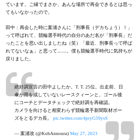
ています。ご縁でまさか、あんな場所で再会できるとは思っ
てもいなかったので。
田中：再会した時に案浦さんに「刑事長（デカちょう）！」
って呼ばれて、競輪選手時代の自分のあだ名が「刑事長」だ
ったことを思い出しましたね（笑）「最近、刑事長って呼ば
れてないなぁ」と思って……。僕も競輪選手時代に気持ちが
戻りました。
絶好調宣言の田中よしたか。T. T. 25位。出走前、日
傘が用を成していないレースクィーンと。ゴール後
にコーチとデータチェックで絶好調を再確認。
カメラを向けると相変わらず競輪選手新聞取材ポー
ズをとるデカ長。
pic.twitter.com/4pryG59ysS
— 案浦攻 (@KohAnnoura)
May 27, 2023