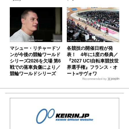
マシュー・リチャードソ
各競技の開催日程が発
ンが今後の競輪ワールド
表！ 4年に1度の祭典／
シリーズ2026を欠場 第6
『2027 UCI自転車競技世
戦での落車負傷により／
界選手権』フランス・オ
競輪ワールドシリーズ
ート=サヴォワ
Recommended by