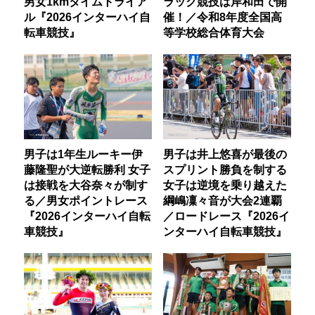
男女1kmタイムトライア
ラック競技は岸和田で開
ル『2026インターハイ自
催！／令和8年度全国高
転車競技』
等学校総合体育大会
男子は1年生ルーキー伊
男子は井上悠喜が最後の
藤隆聖が大逆転勝利 女子
スプリント勝負を制する
は接戦を大谷奈々が制す
女子は逆境を乗り越えた
る／男女ポイントレース
綱嶋凜々音が大会2連覇
『2026インターハイ自転
／ロードレース『2026イ
車競技』
ンターハイ自転車競技』