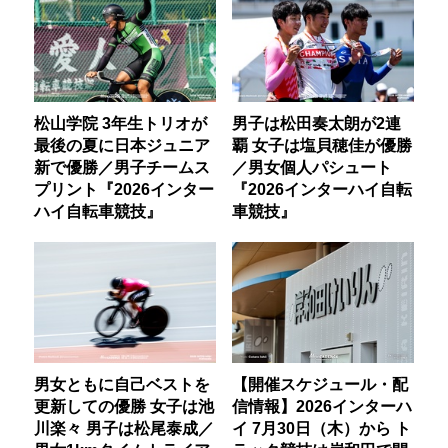
松山学院 3年生トリオが
男子は松田奏太朗が2連
最後の夏に日本ジュニア
覇 女子は塩貝穂佳が優勝
新で優勝／男子チームス
／男女個人パシュート
プリント『2026インター
『2026インターハイ自転
ハイ自転車競技』
車競技』
男女ともに自己ベストを
【開催スケジュール・配
更新しての優勝 女子は池
信情報】2026インターハ
川楽々 男子は松尾泰成／
イ 7月30日（木）から ト