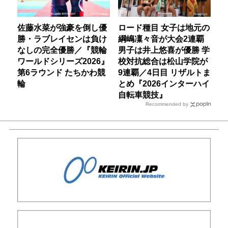
佐藤水菜が強豪を倒し優
ロード種目 女子は地元の
勝・ラブレイセンは負け
綱嶋凜々音が大会2連覇
なしの完全優勝／『競輪
男子は井上悠喜が優勝 学
ワールドシリーズ2026』
校対抗総合は松山学院が
第6ラウンド たちかわ競
9連覇／4日目 リザルトま
輪
とめ『2026インターハイ
自転車競技』
Recommended by