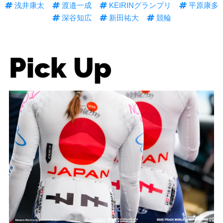
浅井康太
渡邉一成
KEIRINグランプリ
平原康多
深谷知広
新田祐大
競輪
Pick Up