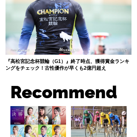
『高松宮記念杯競輪（G1）』終了時点、獲得賞金ランキ
ングをチェック！古性優作が早くも2億円超え
Recommend