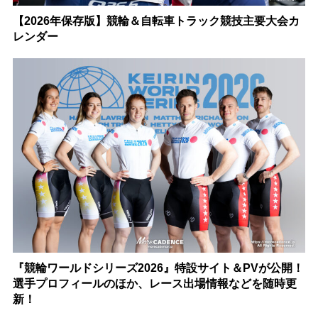
【2026年保存版】競輪＆自転車トラック競技主要大会カ
レンダー
『競輪ワールドシリーズ2026』特設サイト＆PVが公開！
選手プロフィールのほか、レース出場情報などを随時更
新！