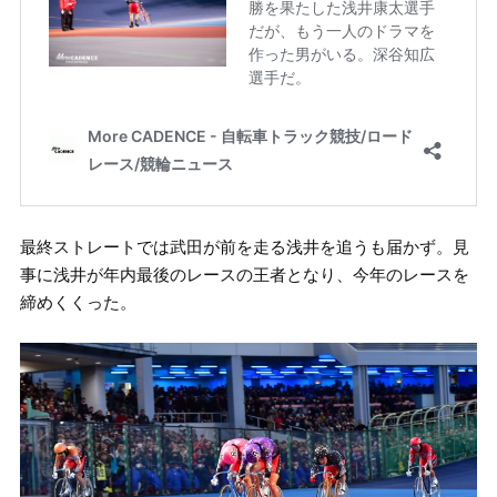
最終ストレートでは武田が前を走る浅井を追うも届かず。見
事に浅井が年内最後のレースの王者となり、今年のレースを
締めくくった。