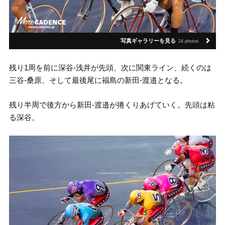
写真ギャラリーを見る
24 photos
残り1周を前に深谷-浅井が先頭、次に関東ライン、続くのは
三谷-桑原、そして最後尾に福島の新田-渡邉となる。
残り半周で後方から新田-渡邉が捲くりあげていく。先頭は粘
る深谷。