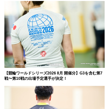
【競輪ワールドシリーズ2026 8月 開催分】G3を含む第7
戦〜第10戦の出場予定選手が決定！