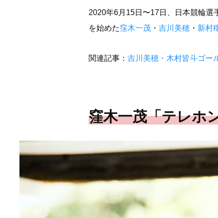
2020年6月15日〜17日、日本競
を始めた
窪木一茂
・
吉川美穂
・
新村
関連記事：
吉川美穂・木村皆斗ゴール
窪木一茂「テレホ