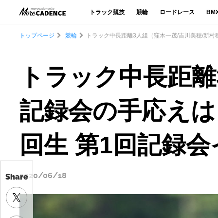
トラック競技
競輪
ロードレース
BM
トップページ
競輪
トラック中長距離3人組（窪木一茂/吉川美穂/新村
トラック中長距離
記録会の手応えは？
回生 第1回記録
2020/06/18
Share