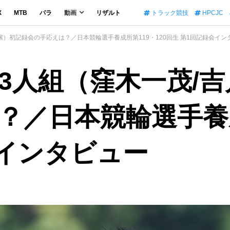
X
MTB
パラ
動画
リザルト
トラック競技
HPCJC
穣）初記録会の手応えは？／日本競輪選手養成所第119・120回生 第1回記録会イン
3人組（窪木一茂/吉
／日本競輪選手養成
会インタビュー