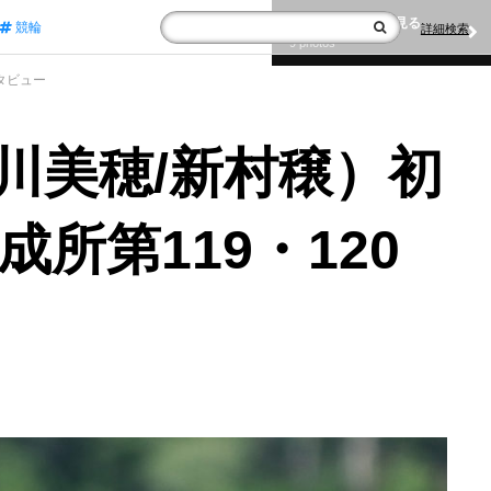
写真ギャラリーを見る
競輪
詳細検索
9 photos
タビュー
川美穂/新村穣）初
所第119・120