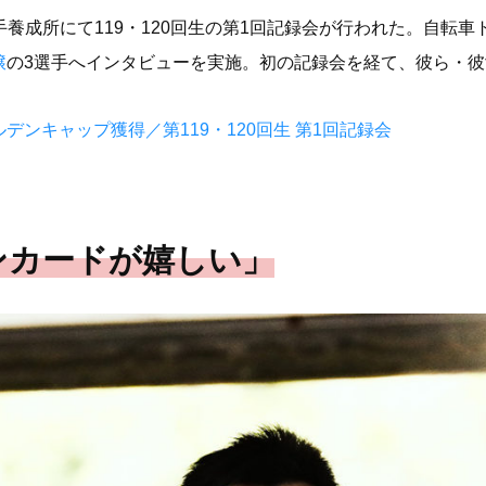
輪選手養成所にて119・120回生の第1回記録会が行われた。自
穣
の3選手へインタビューを実施。初の記録会を経て、彼ら・
デンキャップ獲得／第119・120回生 第1回記録会
ンカードが嬉しい」