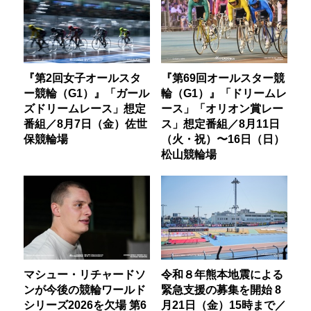
『第2回女子オールスタ
『第69回オールスター競
ー競輪（G1）』「ガール
輪（G1）』「ドリームレ
ズドリームレース」想定
ース」「オリオン賞レー
番組／8月7日（金）佐世
ス」想定番組／8月11日
保競輪場
（火・祝）〜16日（日）
松山競輪場
マシュー・リチャードソ
令和８年熊本地震による
ンが今後の競輪ワールド
緊急支援の募集を開始 8
シリーズ2026を欠場 第6
月21日（金）15時まで／