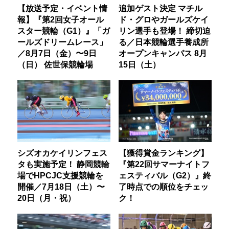
【放送予定・イベント情
追加ゲスト決定 マチル
報】『第2回女子オール
ド・グロやガールズケイ
スター競輪（G1）』「ガ
リン選手も登場！ 締切迫
ールズドリームレース」
る／日本競輪選手養成所
／8月7日（金）〜9日
オープンキャンパス 8月
（日） 佐世保競輪場
15日（土）
シズオカケイリンフェス
【獲得賞金ランキング】
タも実施予定！ 静岡競輪
『第22回サマーナイトフ
場でHPCJC支援競輪を
ェスティバル（G2）』終
開催／7月18日（土）〜
了時点での順位をチェッ
20日（月・祝）
ク！