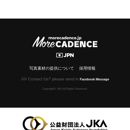
写真素材の提供について
採用情報
///// Contact Us? please send in
Facebook Message
Copyright© JKA.All Rights Reserved.