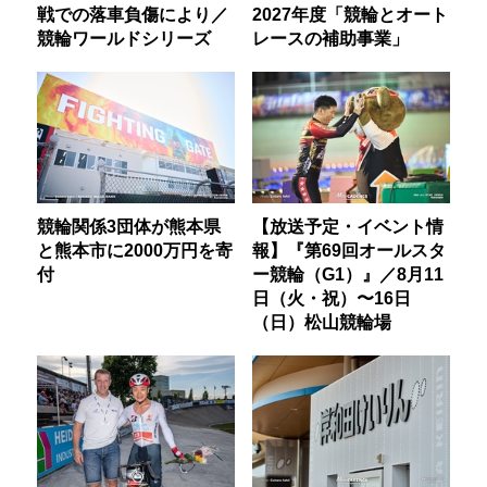
戦での落車負傷により／
2027年度「競輪とオート
競輪ワールドシリーズ
レースの補助事業」
競輪関係3団体が熊本県
【放送予定・イベント情
と熊本市に2000万円を寄
報】『第69回オールスタ
付
ー競輪（G1）』／8月11
日（火・祝）〜16日
（日）松山競輪場