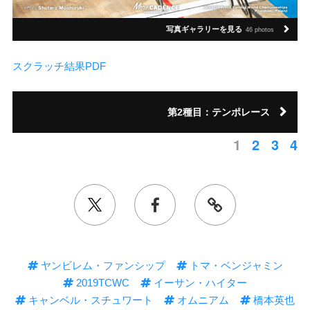
写真ギャラリーを見る
46 photos
スクラッチ結果PDF
第2種目：テンポレース
1
2
3
4
ヤンビレム・ファンシップ
トマ・ベンジャミン
2019TCWC
イーサン・ハイター
キャンベル・スチュワート
オムニアム
橋本英也