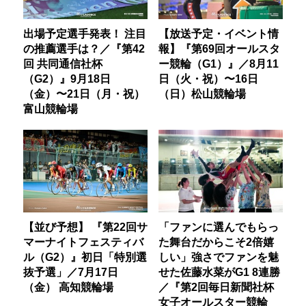
出場予定選手発表！ 注目
【放送予定・イベント情
の推薦選手は？／『第42
報】『第69回オールスタ
回 共同通信社杯
ー競輪（G1）』／8月11
（G2）』9月18日
日（火・祝）〜16日
（金）〜21日（月・祝）
（日）松山競輪場
富山競輪場
【並び予想】 『第22回サ
「ファンに選んでもらっ
マーナイトフェスティバ
た舞台だからこそ2倍嬉
ル（G2）』初日「特別選
しい」強さでファンを魅
抜予選」／7月17日
せた佐藤水菜がG1 8連勝
（金） 高知競輪場
／『第2回毎日新聞社杯
女子オールスター競輪