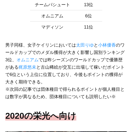
チームパシュート
13位
オムニアム
6位
マディソン
11位
男子同様、女子ケイリンにおいては
太田りゆ
と
小林優香
のワ
ールドカップでのメダル獲得が大きく影響し国別ランキング
3位、
オムニアム
では昨シーズンのワールドカップで優勝歴
がある
梶原悠未
と古山稀絵が交互に出場して稼いだポイント
で6位という上位に位置しており、今後もポイントの獲得が
大きく期待できる。
※次回の記事では団体種目で得られるポイントが個人種目と
は数字が異なるため、団体種目についても説明したい※
2020の栄光へ向け