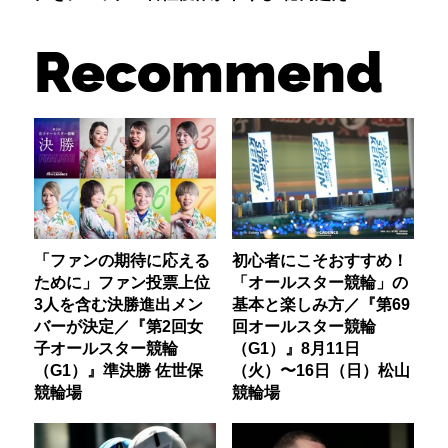
Recommend
「ファンの期待に応える
初心者にこそおすすめ！
ために」ファン投票上位
「オールスター競輪」の
3人を含む決勝進出メン
基本と楽しみ方／『第69
バーが決定／『第2回女
回オールスター競輪
子オールスター競輪
（G1）』8月11日
（G1）』準決勝 佐世保
（火）〜16日（日）松山
競輪場
競輪場