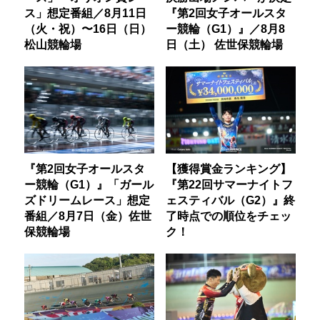
ス」想定番組／8月11日
『第2回女子オールスタ
（火・祝）〜16日（日）
ー競輪（G1）』／8月8
松山競輪場
日（土） 佐世保競輪場
『第2回女子オールスタ
【獲得賞金ランキング】
ー競輪（G1）』「ガール
『第22回サマーナイトフ
ズドリームレース」想定
ェスティバル（G2）』終
番組／8月7日（金）佐世
了時点での順位をチェッ
保競輪場
ク！