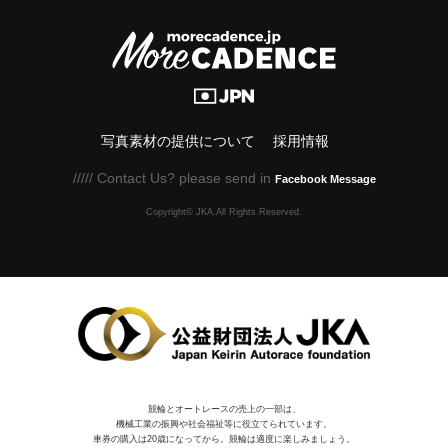
写真素材の提供について
採用情報
///// Contact Us? please send in
Facebook Message
Copyright© JKA.All Rights Reserved.
競輪とオートレースの売上の一部は、
機械⼯業の振興や社会福祉等に役⽴てられています。
車券の購入は20歳になってから。競輪は適度に楽しみましょう。