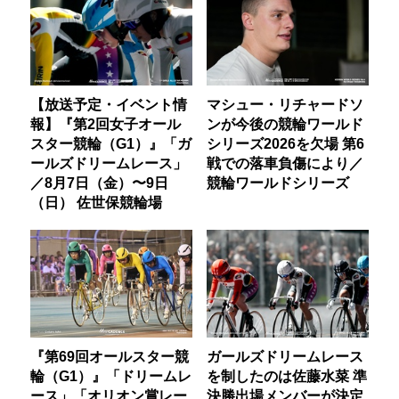
【放送予定・イベント情
マシュー・リチャードソ
報】『第2回女子オール
ンが今後の競輪ワールド
スター競輪（G1）』「ガ
シリーズ2026を欠場 第6
ールズドリームレース」
戦での落車負傷により／
／8月7日（金）〜9日
競輪ワールドシリーズ
（日） 佐世保競輪場
『第69回オールスター競
ガールズドリームレース
輪（G1）』「ドリームレ
を制したのは佐藤水菜 準
ース」「オリオン賞レー
決勝出場メンバーが決定