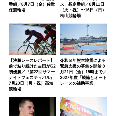
番組／8月7日（金）佐世
ス」想定番組／8月11日
保競輪場
（火・祝）〜16日（日）
松山競輪場
【決勝レースレポート】
令和８年熊本地震による
前で粘り続けた吉田がG2
緊急支援の募集を開始 8
初優勝／『第22回サマー
月21日（金）15時まで／
ナイトフェスティバル』
2027年度「競輪とオート
7月20日（月・祝）高知
レースの補助事業」
競輪場