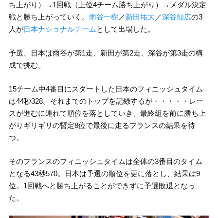
ち上がり）→1回戦（上位4チーム勝ち上がり）→メダル決定
戦と勝ち上がっていく。
雨谷一樹
／
新田祐大
／
深谷知広
の3
人が
日本ナショナルチーム
として出場した。
予選、日本は雨谷が第1走、新田が第2走、深谷が第3走の構
成で挑む。
15チーム中4番目にスタートした日本のフィニッシュタイム
は44秒328。それまでのトップを記録するが・・・・・レー
スが進むに連れて順位を落としていき、最終組を前に勝ち上
がりギリギリの暫定8位で最後に走るフランスの結果を待
つ。
そのフランスのフィニッシュタイムは全体の3番目のタイム
となる43秒570。日本は予選の順位を更に落とし、結果は9
位。1回戦へと勝ち上がることができずに予選敗退となっ
た。