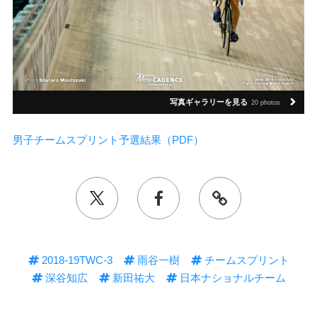
写真ギャラリーを見る
20 photos
男子チームスプリント予選結果（PDF）
2018-19TWC-3
雨谷一樹
チームスプリント
深谷知広
新田祐大
日本ナショナルチーム