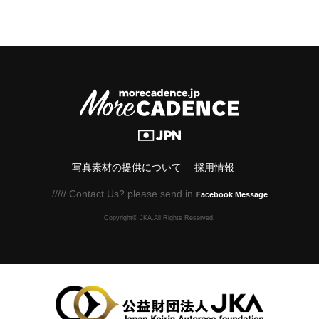
写真素材の提供について
採用情報
///// Contact Us? please send in
Facebook Message
Copyright© JKA.All Rights Reserved.