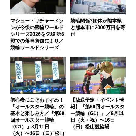
マシュー・リチャードソ
競輪関係3団体が熊本県
ンが今後の競輪ワールド
と熊本市に2000万円を寄
シリーズ2026を欠場 第6
付
戦での落車負傷により／
競輪ワールドシリーズ
初心者にこそおすすめ！
【放送予定・イベント情
「オールスター競輪」の
報】『第69回オールスタ
基本と楽しみ方／『第69
ー競輪（G1）』／8月11
回オールスター競輪
日（火・祝）〜16日
（G1）』8月11日
（日）松山競輪場
（火）〜16日（日）松山