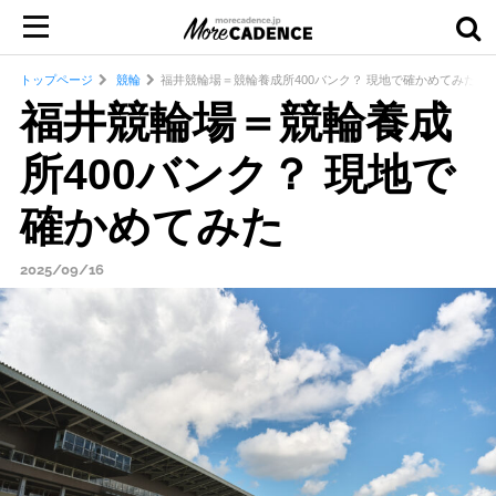
トップページ
競輪
福井競輪場＝競輪養成所400バンク？ 現地で確かめてみた
福井競輪場＝競輪養成
所400バンク？ 現地で
確かめてみた
2025/09/16