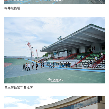
福井競輪場
日本競輪選手養成所