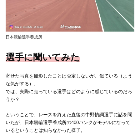
日本競輪選手養成所
選手に聞いてみた
寄せた写真を撮影したことは否定しないが、似ている（よう
な気がする）。
では、実際に走っている選手はどのように感じているのだろ
うか？
ということで、レースを終えた直後の中野慎詞選手に話を聞
いたが、日本競輪選手養成所の400バンクがモデルになって
いるということは知らなかった様子。