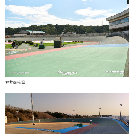
福井競輪場