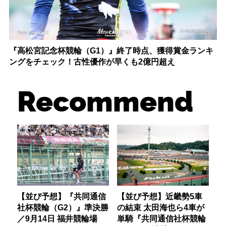
『高松宮記念杯競輪（G1）』終了時点、獲得賞金ランキ
ングをチェック！古性優作が早くも2億円超え
Recommend
【並び予想】『共同通信
【並び予想】近畿勢5車
社杯競輪（G2）』準決勝
の結束 太田海也ら4車が
／9月14日 福井競輪場
単騎『共同通信社杯競輪