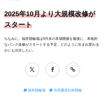
2025年10月より大規模改修が
スタート
ちなみに、福井競輪場は9月末の本場開催を最後に、本格的
なバンク改修がスタートする予定。どのように生まれ変わる
かにも注目したい。
福井競輪場
共同通信社杯競輪