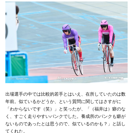
出場選手の中では比較的若手とはいえ、在所していたのは数
年前。似ているかどうか、という質問に関してはさすがに
「わからないです（笑）」と笑ったが、「（福井は）癖のな
く、すごく走りやすいバンクでした。養成所のバンクも癖が
ないものであったとは思うので、似ているのかも？」と話し
てくれた。