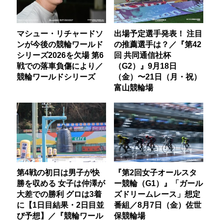
マシュー・リチャードソ
出場予定選手発表！ 注目
ンが今後の競輪ワールド
の推薦選手は？／『第42
シリーズ2026を欠場 第6
回 共同通信社杯
戦での落車負傷により／
（G2）』9月18日
競輪ワールドシリーズ
（金）〜21日（月・祝）
富山競輪場
第4戦の初日は男子が快
『第2回女子オールスタ
勝を収める 女子は仲澤が
ー競輪（G1）』「ガール
大差での勝利 グロは3着
ズドリームレース」想定
に【1日目結果・2日目並
番組／8月7日（金）佐世
び予想】／『競輪ワール
保競輪場