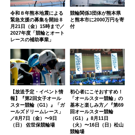
令和８年熊本地震による
競輪関係3団体が熊本県
緊急支援の募集を開始 8
と熊本市に2000万円を寄
月21日（金）15時まで／
付
2027年度「競輪とオート
レースの補助事業」
【放送予定・イベント情
初心者にこそおすすめ！
報】『第2回女子オール
「オールスター競輪」の
スター競輪（G1）』「ガ
基本と楽しみ方／『第69
ールズドリームレース」
回オールスター競輪
／8月7日（金）〜9日
（G1）』8月11日
（日） 佐世保競輪場
（火）〜16日（日）松山
競輪場