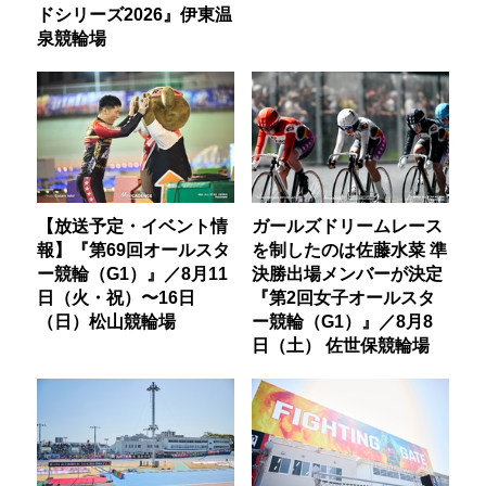
ドシリーズ2026』伊東温
泉競輪場
【放送予定・イベント情
ガールズドリームレース
報】『第69回オールスタ
を制したのは佐藤水菜 準
ー競輪（G1）』／8月11
決勝出場メンバーが決定
日（火・祝）〜16日
『第2回女子オールスタ
（日）松山競輪場
ー競輪（G1）』／8月8
日（土） 佐世保競輪場