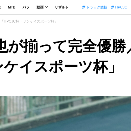
X
MTB
パラ
動画
リザルト
トラック競技
HPCJC
「HPCJC杯・サンケイスポーツ杯」
也が揃って完全優勝
サンケイスポーツ杯」