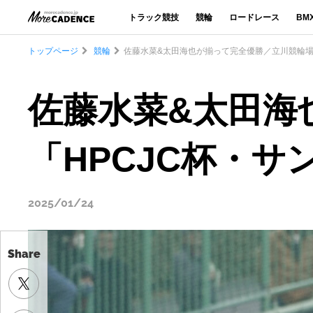
トラック競技
競輪
ロードレース
BM
トップページ
競輪
佐藤水菜&太田海也が揃って完全優勝／立川競輪場
佐藤水菜&太田海
「HPCJC杯・
2025/01/24
Share