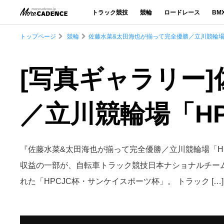
トラック競技
競輪
ロードレース
BM
トップページ
競輪
佐藤水菜&太田海也が揃って完全優勝／立川競輪場
[写真ギャラリー
／立川競輪場「H
『佐藤水菜&太田海也が揃って完全優勝／立川競輪場「H
収益の一部が、自転車トラック競技日本ナショナルチームを
れた「HPCJC杯・サンケイスポーツ杯」。 トラック […]