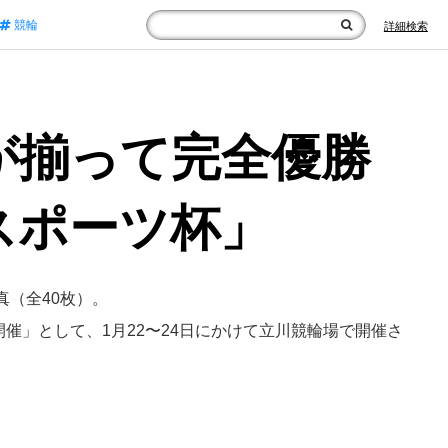
競輪
詳細検索
が揃って完全優勝
スポーツ杯」
真（全40枚）。
催」として、1月22〜24日にかけて立川競輪場で開催さ