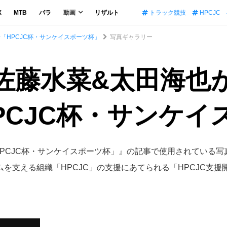
X
MTB
パラ
動画
リザルト
トラック競技
HPCJC
「HPCJC杯・サンケイスポーツ杯」
写真ギャラリー
]佐藤水菜&太田海也
PCJC杯・サンケイ
PCJC杯・サンケイスポーツ杯」』の記事で使用されている写
支える組織「HPCJC」の支援にあてられる「HPCJC支援開