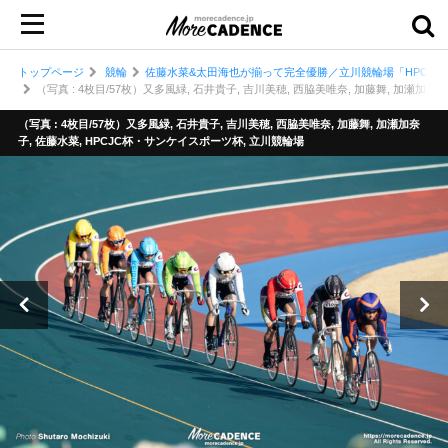
トップページ
競輪
佐藤水菜&太田海也が揃って完全優勝／立川競輪場「HPCJ
（写真 : 4枚目/57枚）又多風緑, 石井貴子, 吉川美穂, 西脇美唯奈, 加藤舞, 加瀬加
（写真 : 4枚目/57枚）又多風緑, 石井貴子, 吉川美穂, 西脇美唯奈, 加藤舞, 加瀬加奈
子, 佐藤水菜, HPCJC杯・サンケイスポーツ杯, 立川競輪場