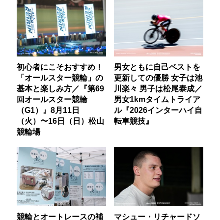
初心者にこそおすすめ！
男女ともに自己ベストを
「オールスター競輪」の
更新しての優勝 女子は池
基本と楽しみ方／『第69
川楽々 男子は松尾泰成／
回オールスター競輪
男女1kmタイムトライア
（G1）』8月11日
ル『2026インターハイ自
（火）〜16日（日）松山
転車競技』
競輪場
競輪とオートレースの補
マシュー・リチャードソ