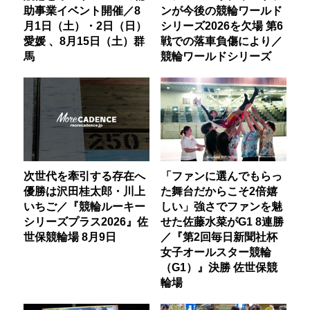
助事業イベント開催／8
ンが今後の競輪ワールド
月1日（土）・2日（日）
シリーズ2026を欠場 第6
愛媛 、8月15日（土）群
戦での落車負傷により／
馬
競輪ワールドシリーズ
次世代を牽引する存在へ
「ファンに選んでもらっ
優勝は沢田桂太郎・川上
た舞台だからこそ2倍嬉
いちご／『競輪ルーキー
しい」強さでファンを魅
シリーズプラス2026』佐
せた佐藤水菜がG1 8連勝
世保競輪場 8月9日
／『第2回毎日新聞社杯
女子オールスター競輪
（G1）』決勝 佐世保競
輪場