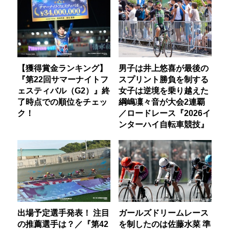
【獲得賞金ランキング】
男子は井上悠喜が最後の
『第22回サマーナイトフ
スプリント勝負を制する
ェスティバル（G2）』終
女子は逆境を乗り越えた
了時点での順位をチェッ
綱嶋凜々音が大会2連覇
ク！
／ロードレース『2026イ
ンターハイ自転車競技』
出場予定選手発表！ 注目
ガールズドリームレース
の推薦選手は？／『第42
を制したのは佐藤水菜 準