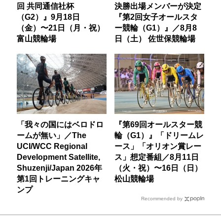
回 共同通信社杯
決勝出場メンバーが決定
（G2）』9月18日
『第2回女子オールスタ
（金）〜21日（月・祝）
ー競輪（G1）』／8月8
富山競輪場
日（土） 佐世保競輪場
「我々の国にはベロドロ
『第69回オールスター競
ームが無い」／The
輪（G1）』「ドリームレ
UCI/WCC Regional
ース」「オリオン賞レー
Development Satellite,
ス」想定番組／8月11日
Shuzenji/Japan 2026年
（火・祝）〜16日（日）
第1回トレーニングキャ
松山競輪場
ンプ
Recommended by