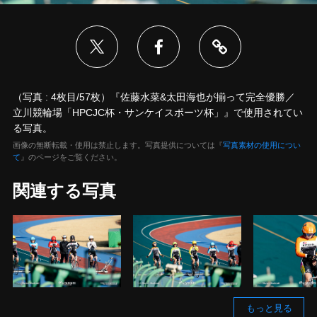
（写真 : 4枚目/57枚）『佐藤水菜&太田海也が揃って完全優勝／
立川競輪場「HPCJC杯・サンケイスポーツ杯」』で使用されてい
る写真。
画像の無断転載・使用は禁止します。写真提供については『
写真素材の使用につい
て
』のページをご覧ください。
関連する写真
もっと見る