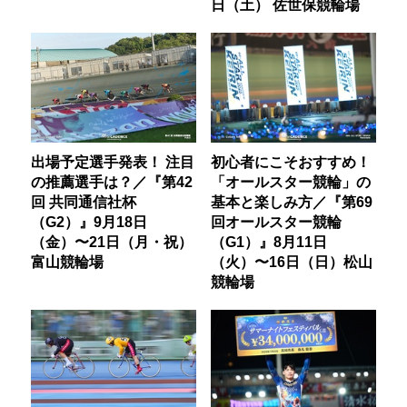
日（土） 佐世保競輪場
出場予定選手発表！ 注目
初心者にこそおすすめ！
の推薦選手は？／『第42
「オールスター競輪」の
回 共同通信社杯
基本と楽しみ方／『第69
（G2）』9月18日
回オールスター競輪
（金）〜21日（月・祝）
（G1）』8月11日
富山競輪場
（火）〜16日（日）松山
競輪場