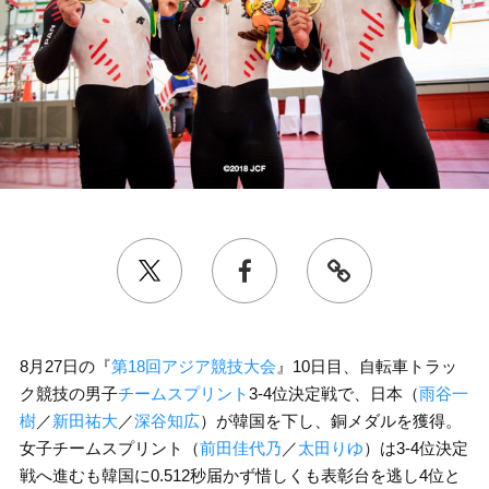
8月27日の『
第18回アジア競技大会
』10日目、自転車トラッ
ク競技の男子
チームスプリント
3-4位決定戦で、日本（
雨谷一
樹
／
新田祐大
／
深谷知広
）が韓国を下し、銅メダルを獲得。
女子チームスプリント（
前田佳代乃
／
太田りゆ
）は3-4位決定
戦へ進むも韓国に0.512秒届かず惜しくも表彰台を逃し4位と