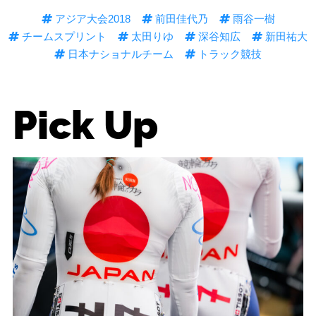
アジア大会2018
前田佳代乃
雨谷一樹
チームスプリント
太田りゆ
深谷知広
新田祐大
日本ナショナルチーム
トラック競技
Pick Up