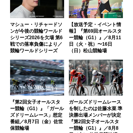
マシュー・リチャードソ
【放送予定・イベント情
ンが今後の競輪ワールド
報】『第69回オールスタ
シリーズ2026を欠場 第6
ー競輪（G1）』／8月11
戦での落車負傷により／
日（火・祝）〜16日
競輪ワールドシリーズ
（日）松山競輪場
『第2回女子オールスタ
ガールズドリームレース
ー競輪（G1）』「ガール
を制したのは佐藤水菜 準
ズドリームレース」想定
決勝出場メンバーが決定
番組／8月7日（金）佐世
『第2回女子オールスタ
保競輪場
ー競輪（G1）』／8月8