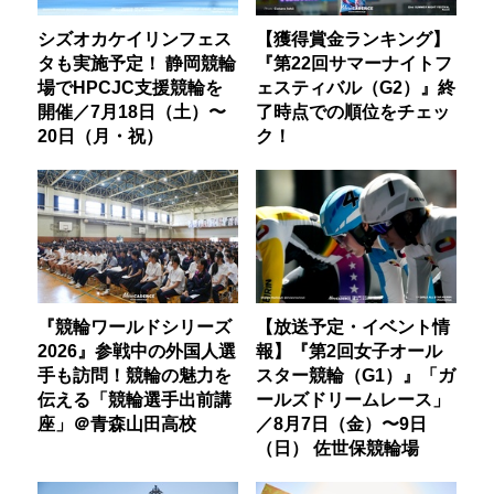
シズオカケイリンフェス
【獲得賞金ランキング】
タも実施予定！ 静岡競輪
『第22回サマーナイトフ
場でHPCJC支援競輪を
ェスティバル（G2）』終
開催／7月18日（土）〜
了時点での順位をチェッ
20日（月・祝）
ク！
『競輪ワールドシリーズ
【放送予定・イベント情
2026』参戦中の外国人選
報】『第2回女子オール
手も訪問！競輪の魅力を
スター競輪（G1）』「ガ
伝える「競輪選手出前講
ールズドリームレース」
座」＠青森山田高校
／8月7日（金）〜9日
（日） 佐世保競輪場