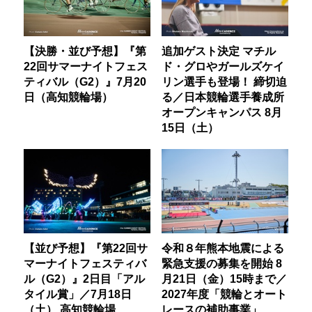
【決勝・並び予想】『第
追加ゲスト決定 マチル
22回サマーナイトフェス
ド・グロやガールズケイ
ティバル（G2）』7月20
リン選手も登場！ 締切迫
日（高知競輪場）
る／日本競輪選手養成所
オープンキャンパス 8月
15日（土）
【並び予想】『第22回サ
令和８年熊本地震による
マーナイトフェスティバ
緊急支援の募集を開始 8
ル（G2）』2日目「アル
月21日（金）15時まで／
タイル賞」／7月18日
2027年度「競輪とオート
（土） 高知競輪場
レースの補助事業」