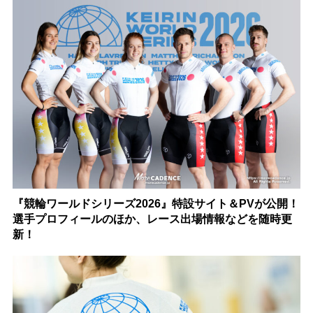
『競輪ワールドシリーズ2026』特設サイト＆PVが公開！
選手プロフィールのほか、レース出場情報などを随時更
新！