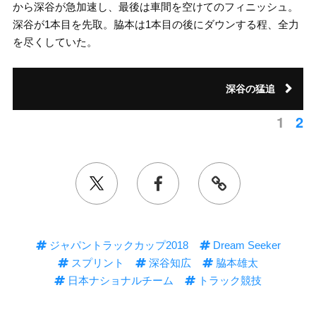
から深谷が急加速し、最後は車間を空けてのフィニッシュ。
深谷が1本目を先取。脇本は1本目の後にダウンする程、全力
を尽くしていた。
深谷の猛追
1
2
ジャパントラックカップ2018
Dream Seeker
スプリント
深谷知広
脇本雄太
日本ナショナルチーム
トラック競技