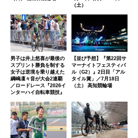
（土）
男子は井上悠喜が最後の
【並び予想】『第22回サ
スプリント勝負を制する
マーナイトフェスティバ
女子は逆境を乗り越えた
ル（G2）』2日目「アル
綱嶋凜々音が大会2連覇
タイル賞」／7月18日
／ロードレース『2026イ
（土） 高知競輪場
ンターハイ自転車競技』