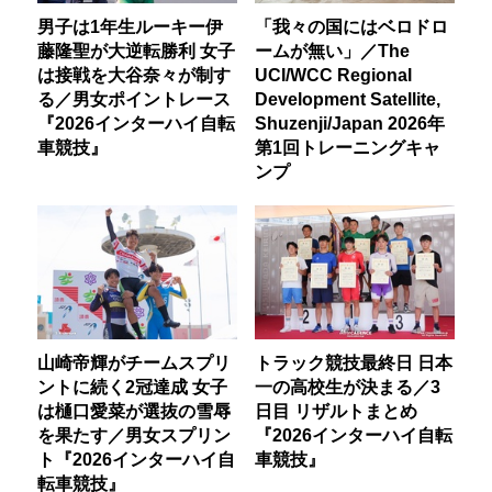
男子は1年生ルーキー伊
「我々の国にはベロドロ
藤隆聖が大逆転勝利 女子
ームが無い」／The
は接戦を大谷奈々が制す
UCI/WCC Regional
る／男女ポイントレース
Development Satellite,
『2026インターハイ自転
Shuzenji/Japan 2026年
車競技』
第1回トレーニングキャ
ンプ
山崎帝輝がチームスプリ
トラック競技最終日 日本
ントに続く2冠達成 女子
一の高校生が決まる／3
は樋口愛菜が選抜の雪辱
日目 リザルトまとめ
を果たす／男女スプリン
『2026インターハイ自転
ト『2026インターハイ自
車競技』
転車競技』