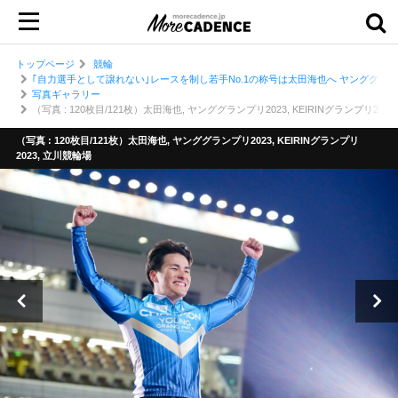
トップページ
競輪
｢自力選手として譲れない｣レースを制し若手No.1の称号は太田海也へ ヤンググランプ
写真ギャラリー
（写真 : 120枚目/121枚）太田海也, ヤンググランプリ2023, KEIRINグランプリ202
（写真 : 120枚目/121枚）太田海也, ヤンググランプリ2023, KEIRINグランプリ
2023, 立川競輪場