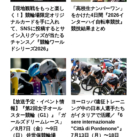
【現地観戦をもっと楽し
「高校生ナンバーワン」
く！】競輪場限定オリジ
をかけた4日間『2026イ
ナルカードを手に入れ
ンターハイ自転車競技』
て、SNSに投稿するとサ
競技結果まとめ
イン入りグッズが当たる
チャンス／『競輪ワール
ドシリーズ2026』
【放送予定・イベント情
ヨーロッパ遠征トレーニ
報】『第2回女子オール
ング中の日本人選手たち
スター競輪（G1）』「ガ
がイタリアで活躍／『6
ールズドリームレース」
sere internazionale
／8月7日（金）〜9日
"Città di Pordenone"』
（日） 佐世保競輪場
7月13日（月）〜18日