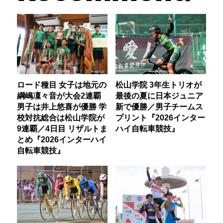
ロード種目 女子は地元の
松山学院 3年生トリオが
綱嶋凜々音が大会2連覇
最後の夏に日本ジュニア
男子は井上悠喜が優勝 学
新で優勝／男子チームス
校対抗総合は松山学院が
プリント『2026インター
9連覇／4日目 リザルトま
ハイ自転車競技』
とめ『2026インターハイ
自転車競技』