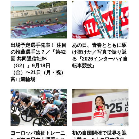
出場予定選手発表！ 注目
あの日、青春とともに駆
の推薦選手は？／『第42
け抜けた／写真で振り返
回 共同通信社杯
る『2026インターハイ自
（G2）』9月18日
転車競技』
（金）〜21日（月・祝）
富山競輪場
ヨーロッパ遠征トレーニ
初の自国開催で世界を迎