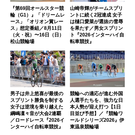
『第69回オールスター競
山崎帝輝がチームスプリ
輪（G1）』「ドリームレ
ントに続く2冠達成 女子
ース」「オリオン賞レー
は樋口愛菜が選抜の雪辱
ス」想定番組／8月11日
を果たす／男女スプリン
（火・祝）〜16日（日）
ト『2026インターハイ自
松山競輪場
転車競技』
男子は井上悠喜が最後の
競輪への適応が進む外国
スプリント勝負を制する
人選手たちを、強力な日
女子は逆境を乗り越えた
本人勢が迎え打つ【1日
綱嶋凜々音が大会2連覇
目並び予想】／『競輪ワ
／ロードレース『2026イ
ールドシリーズ2026』伊
ンターハイ自転車競技』
東温泉競輪場