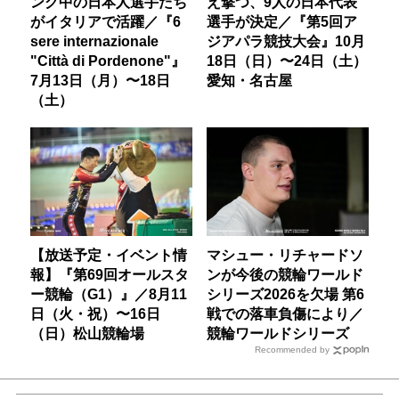
ング中の日本人選手たち
え撃つ、9人の日本代表
がイタリアで活躍／『6
選手が決定／『第5回ア
sere internazionale
ジアパラ競技大会』10月
"Città di Pordenone"』
18日（日）〜24日（土）
7月13日（月）〜18日
愛知・名古屋
（土）
【放送予定・イベント情
マシュー・リチャードソ
報】『第69回オールスタ
ンが今後の競輪ワールド
ー競輪（G1）』／8月11
シリーズ2026を欠場 第6
日（火・祝）〜16日
戦での落車負傷により／
（日）松山競輪場
競輪ワールドシリーズ
Recommended by