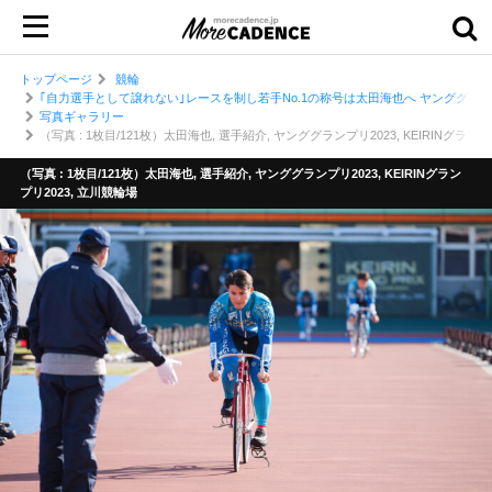
トップページ
競輪
｢自力選手として譲れない｣レースを制し若手No.1の称号は太田海也へ ヤンググランプ
写真ギャラリー
（写真 : 1枚目/121枚）太田海也, 選手紹介, ヤンググランプリ2023, KEIRINグランプ
（写真 : 1枚目/121枚）太田海也, 選手紹介, ヤンググランプリ2023, KEIRINグラン
プリ2023, 立川競輪場