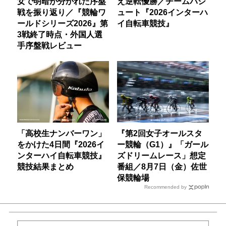
女で明暗が分かれた序盤
え逆転優勝／チームパシ
戦を振り返り／『競輪ワ
ュート『2026インターハ
ールドシリーズ2026』第
イ自転車競技』
3戦終了時点・外国人選
手序盤戦レビュー
「高校生ナンバーワン」
『第2回女子オールスタ
をかけた4日間『2026イ
ー競輪（G1）』「ガール
ンターハイ自転車競技』
ズドリームレース」想定
競技結果まとめ
番組／8月7日（金）佐世
保競輪場
Recommended by