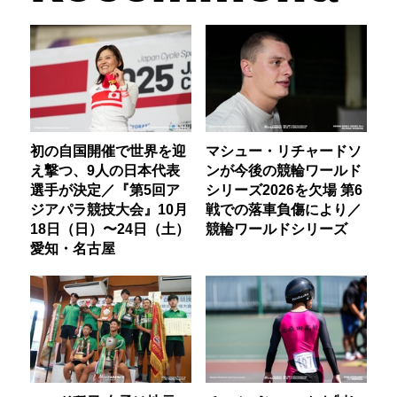
初の自国開催で世界を迎
マシュー・リチャードソ
え撃つ、9人の日本代表
ンが今後の競輪ワールド
選手が決定／『第5回ア
シリーズ2026を欠場 第6
ジアパラ競技大会』10月
戦での落車負傷により／
18日（日）〜24日（土）
競輪ワールドシリーズ
愛知・名古屋