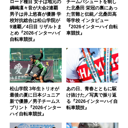
ロード種目 女子は地元の
チームパシュートを制し
綱嶋凜々音が大会2連覇
た北桑田 栄冠の裏にあっ
男子は井上悠喜が優勝 学
た苦難と伝統／北桑田高
校対抗総合は松山学院が
等学校 インタビュー
9連覇／4日目 リザルトま
『2026インターハイ自転
とめ『2026インターハイ
車競技』
自転車競技』
松山学院 3年生トリオが
あの日、青春とともに駆
最後の夏に日本ジュニア
け抜けた／写真で振り返
新で優勝／男子チームス
る『2026インターハイ自
プリント『2026インター
転車競技』
ハイ自転車競技』