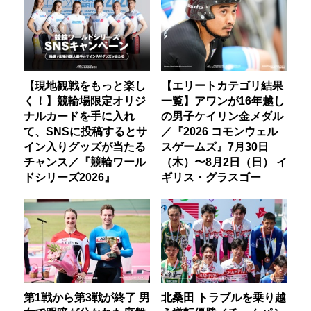
【現地観戦をもっと楽し
【エリートカテゴリ結果
く！】競輪場限定オリジ
一覧】アワンが16年越し
ナルカードを手に入れ
の男子ケイリン金メダル
て、SNSに投稿するとサ
／『2026 コモンウェル
イン入りグッズが当たる
スゲームズ』7月30日
チャンス／『競輪ワール
（木）〜8月2日（日） イ
ドシリーズ2026』
ギリス・グラスゴー
第1戦から第3戦が終了 男
北桑田 トラブルを乗り越