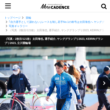
トップページ
競輪
｢自力選手として譲れない｣レースを制し若手No.1の称号は太田海也へ ヤンググランプ
写真ギャラリー
（写真 : 2枚目/121枚）太田海也, 選手紹介, ヤンググランプリ2023, KEIRINグランプ
（写真 : 2枚目/121枚）太田海也, 選手紹介, ヤンググランプリ2023, KEIRINグラン
プリ2023, 立川競輪場