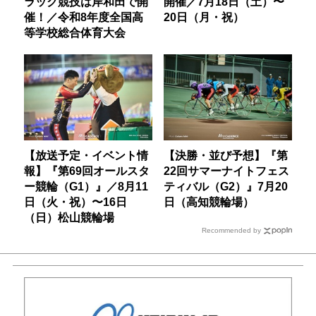
ラック競技は岸和田で開
開催／7月18日（土）〜
催！／令和8年度全国高
20日（月・祝）
等学校総合体育大会
【放送予定・イベント情
【決勝・並び予想】『第
報】『第69回オールスタ
22回サマーナイトフェス
ー競輪（G1）』／8月11
ティバル（G2）』7月20
日（火・祝）〜16日
日（高知競輪場）
（日）松山競輪場
Recommended by