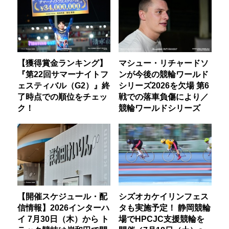
【獲得賞金ランキング】
マシュー・リチャードソ
『第22回サマーナイトフ
ンが今後の競輪ワールド
ェスティバル（G2）』終
シリーズ2026を欠場 第6
了時点での順位をチェッ
戦での落車負傷により／
ク！
競輪ワールドシリーズ
【開催スケジュール・配
シズオカケイリンフェス
信情報】2026インターハ
タも実施予定！ 静岡競輪
イ 7月30日（木）から ト
場でHPCJC支援競輪を