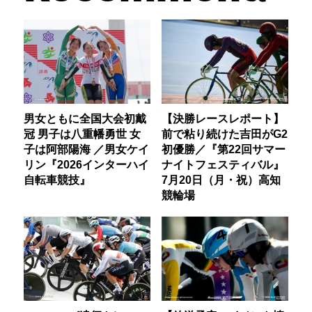
男女ともに全国大会初戴
【決勝レースレポート】
冠 男子は八重幡勇世 女
前で粘り続けた吉田がG2
子は阿部陽海 ／男女ケイ
初優勝／『第22回サマー
リン『2026インターハイ
ナイトフェスティバル』
自転車競技』
7月20日（月・祝）高知
競輪場