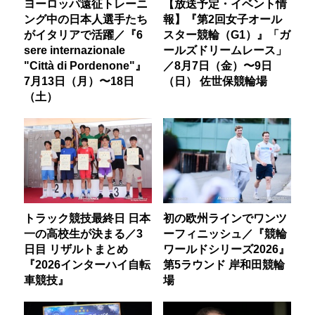
ヨーロッパ遠征トレーニ
【放送予定・イベント情
ング中の日本人選手たち
報】『第2回女子オール
がイタリアで活躍／『6
スター競輪（G1）』「ガ
sere internazionale
ールズドリームレース」
"Città di Pordenone"』
／8月7日（金）〜9日
7月13日（月）〜18日
（日） 佐世保競輪場
（土）
トラック競技最終日 日本
初の欧州ラインでワンツ
一の高校生が決まる／3
ーフィニッシュ／『競輪
日目 リザルトまとめ
ワールドシリーズ2026』
『2026インターハイ自転
第5ラウンド 岸和田競輪
車競技』
場