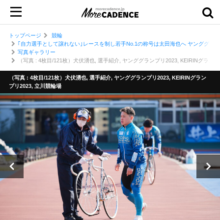
トップページ
競輪
｢自力選手として譲れない｣レースを制し若手No.1の称号は太田海也へ ヤンググランプ
写真ギャラリー
（写真 : 4枚目/121枚）犬伏湧也, 選手紹介, ヤンググランプリ2023, KEIRINグランプ
（写真 : 4枚目/121枚）犬伏湧也, 選手紹介, ヤンググランプリ2023, KEIRINグラン
プリ2023, 立川競輪場