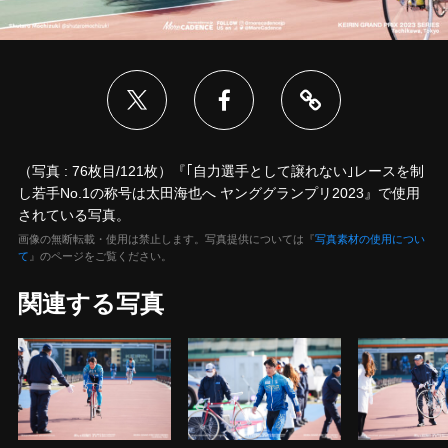
（写真 : 76枚目/121枚）『｢自力選手として譲れない｣レースを制
し若手No.1の称号は太田海也へ ヤンググランプリ2023』で使用
されている写真。
画像の無断転載・使用は禁止します。写真提供については『
写真素材の使用につい
て
』のページをご覧ください。
関連する写真