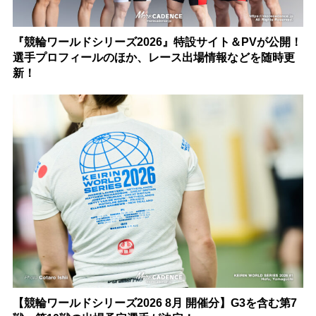
『競輪ワールドシリーズ2026』特設サイト＆PVが公開！
選手プロフィールのほか、レース出場情報などを随時更
新！
【競輪ワールドシリーズ2026 8月 開催分】G3を含む第7