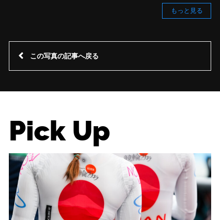
もっと見る
この写真の記事へ戻る
Pick Up