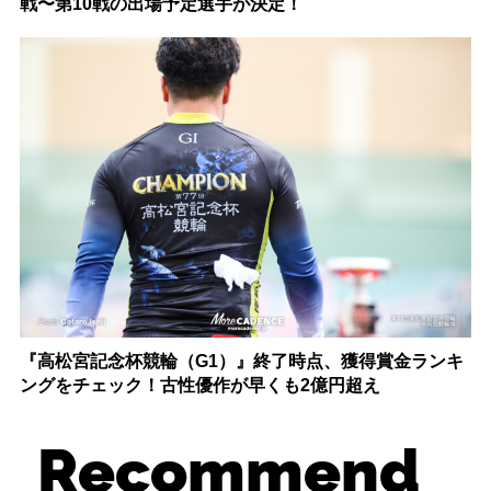
戦〜第10戦の出場予定選手が決定！
『高松宮記念杯競輪（G1）』終了時点、獲得賞金ランキ
ングをチェック！古性優作が早くも2億円超え
Recommend