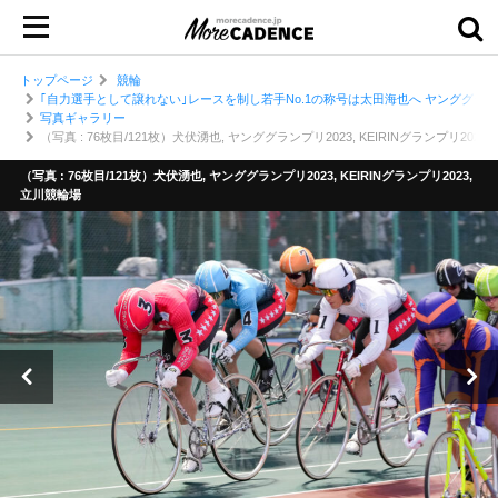
トップページ
競輪
｢自力選手として譲れない｣レースを制し若手No.1の称号は太田海也へ ヤンググランプ
写真ギャラリー
（写真 : 76枚目/121枚）犬伏湧也, ヤンググランプリ2023, KEIRINグランプリ2023
（写真 : 76枚目/121枚）犬伏湧也, ヤンググランプリ2023, KEIRINグランプリ2023,
立川競輪場