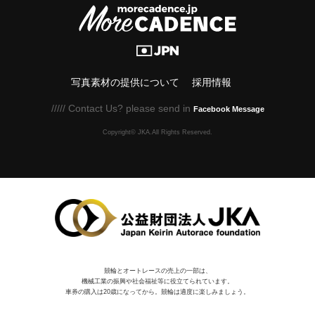
写真素材の提供について
採用情報
///// Contact Us? please send in
Facebook Message
Copyright© JKA.All Rights Reserved.
競輪とオートレースの売上の一部は、
機械⼯業の振興や社会福祉等に役⽴てられています。
車券の購入は20歳になってから。競輪は適度に楽しみましょう。