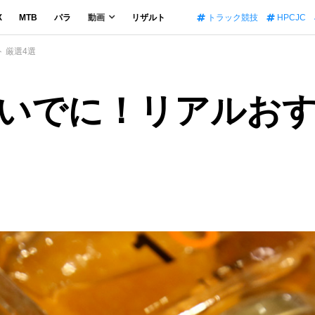
X
MTB
パラ
動画
リザルト
トラック競技
HPCJC
 厳選4選
いでに！リアルおす