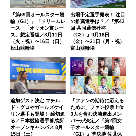
『第69回オールスター競
出場予定選手発表！ 注目
輪（G1）』「ドリームレ
の推薦選手は？／『第42
ース」「オリオン賞レー
回 共同通信社杯
ス」想定番組／8月11日
（G2）』9月18日
（火・祝）〜16日（日）
（金）〜21日（月・祝）
松山競輪場
富山競輪場
追加ゲスト決定 マチル
「ファンの期待に応える
ド・グロやガールズケイ
ために」ファン投票上位
リン選手も登場！ 締切迫
3人を含む決勝進出メン
る／日本競輪選手養成所
バーが決定／『第2回女
オープンキャンパス 8月
子オールスター競輪
15日（土）
（G1）』準決勝 佐世保