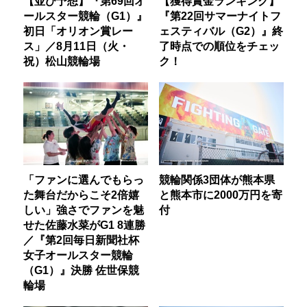
【並び予想】『第69回オ
【獲得賞金ランキング】
ールスター競輪（G1）』
『第22回サマーナイトフ
初日「オリオン賞レー
ェスティバル（G2）』終
ス」／8月11日（火・
了時点での順位をチェッ
祝）松山競輪場
ク！
「ファンに選んでもらっ
競輪関係3団体が熊本県
た舞台だからこそ2倍嬉
と熊本市に2000万円を寄
しい」強さでファンを魅
付
せた佐藤水菜がG1 8連勝
／『第2回毎日新聞社杯
女子オールスター競輪
（G1）』決勝 佐世保競
輪場