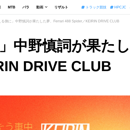
X
MTB
パラ
動画
リザルト
トラック競技
HPCJC
側に」中野慎詞が果たした夢、Ferrari 488 Spider／KEIRIN DRIVE CLUB
中野慎詞が果たした夢
RIN DRIVE CLUB