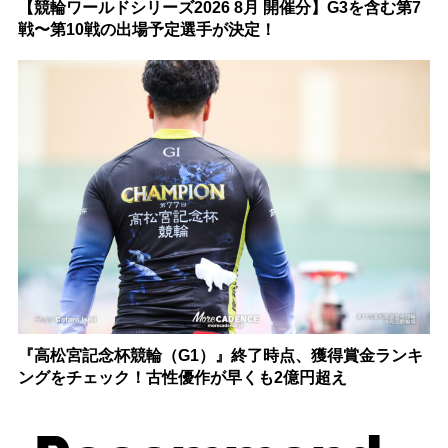
【競輪ワールドシリーズ2026 8月 開催分】G3を含む第7
戦〜第10戦の出場予定選手が決定！
『高松宮記念杯競輪（G1）』終了時点、獲得賞金ランキ
ングをチェック！古性優作が早くも2億円超え