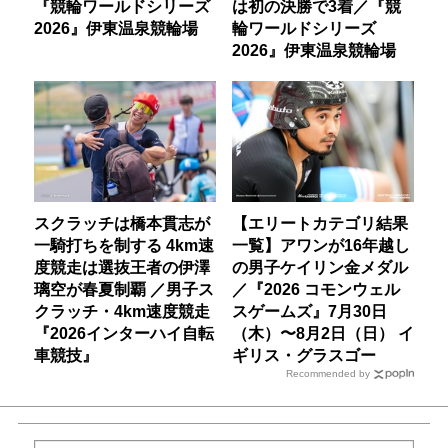
『競輪ワールドシリーズ
は初の決勝で3着／『競
2026』伊東温泉競輪場
輪ワールドシリーズ
2026』伊東温泉競輪場
スクラッチは橋本貫志が
【エリートカテゴリ結果
一騎打ちを制する 4km速
一覧】アワンが16年越し
度競走は選抜王者の伊澤
の男子ケイリン金メダル
璃空が春夏制覇 ／男子ス
／『2026 コモンウェル
クラッチ・4km速度競走
スゲームズ』7月30日
『2026インターハイ自転
（木）〜8月2日（日） イ
車競技』
ギリス・グラスゴー
Recommended by