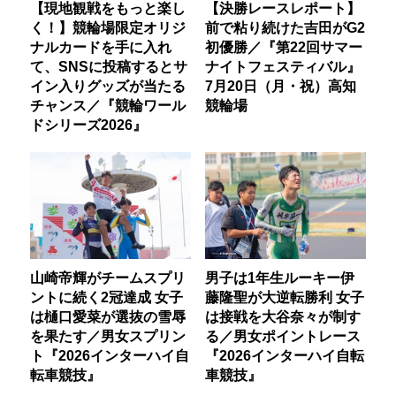
【現地観戦をもっと楽し
【決勝レースレポート】
く！】競輪場限定オリジ
前で粘り続けた吉田がG2
ナルカードを手に入れ
初優勝／『第22回サマー
て、SNSに投稿するとサ
ナイトフェスティバル』
イン入りグッズが当たる
7月20日（月・祝）高知
チャンス／『競輪ワール
競輪場
ドシリーズ2026』
山崎帝輝がチームスプリ
男子は1年生ルーキー伊
ントに続く2冠達成 女子
藤隆聖が大逆転勝利 女子
は樋口愛菜が選抜の雪辱
は接戦を大谷奈々が制す
を果たす／男女スプリン
る／男女ポイントレース
ト『2026インターハイ自
『2026インターハイ自転
転車競技』
車競技』