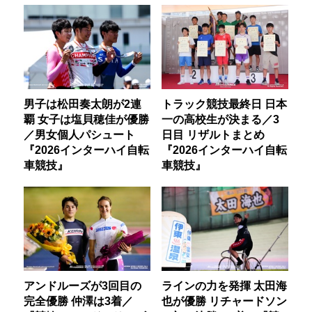
男子は松田奏太朗が2連
トラック競技最終日 日本
覇 女子は塩貝穂佳が優勝
一の高校生が決まる／3
／男女個人パシュート
日目 リザルトまとめ
『2026インターハイ自転
『2026インターハイ自転
車競技』
車競技』
アンドルーズが3回目の
ラインの力を発揮 太田海
完全優勝 仲澤は3着／
也が優勝 リチャードソン