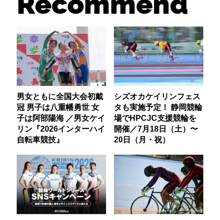
Recommend
男女ともに全国大会初戴
シズオカケイリンフェス
冠 男子は八重幡勇世 女
タも実施予定！ 静岡競輪
子は阿部陽海 ／男女ケイ
場でHPCJC支援競輪を
リン『2026インターハイ
開催／7月18日（土）〜
自転車競技』
20日（月・祝）