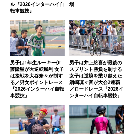
ル『2026インターハイ自
場
転車競技』
男子は1年生ルーキー伊
男子は井上悠喜が最後の
藤隆聖が大逆転勝利 女子
スプリント勝負を制する
は接戦を大谷奈々が制す
女子は逆境を乗り越えた
る／男女ポイントレース
綱嶋凜々音が大会2連覇
『2026インターハイ自転
／ロードレース『2026イ
車競技』
ンターハイ自転車競技』