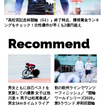
『高松宮記念杯競輪（G1）』終了時点、獲得賞金ランキ
ングをチェック！古性優作が早くも2億円超え
Recommend
男女ともに自己ベストを
初の欧州ラインでワンツ
更新しての優勝 女子は池
ーフィニッシュ／『競輪
川楽々 男子は松尾泰成／
ワールドシリーズ2026』
男女1kmタイムトライア
第5ラウンド 岸和田競輪