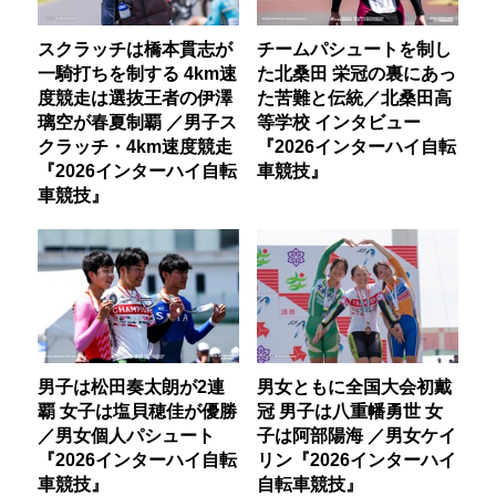
スクラッチは橋本貫志が
チームパシュートを制し
一騎打ちを制する 4km速
た北桑田 栄冠の裏にあっ
度競走は選抜王者の伊澤
た苦難と伝統／北桑田高
璃空が春夏制覇 ／男子ス
等学校 インタビュー
クラッチ・4km速度競走
『2026インターハイ自転
『2026インターハイ自転
車競技』
車競技』
男子は松田奏太朗が2連
男女ともに全国大会初戴
覇 女子は塩貝穂佳が優勝
冠 男子は八重幡勇世 女
／男女個人パシュート
子は阿部陽海 ／男女ケイ
『2026インターハイ自転
リン『2026インターハイ
車競技』
自転車競技』