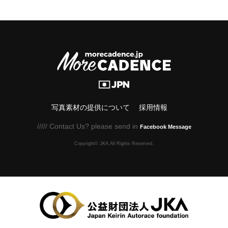
写真素材の提供について
採用情報
///// Contact Us? please send in
Facebook Message
Copyright© JKA.All Rights Reserved.