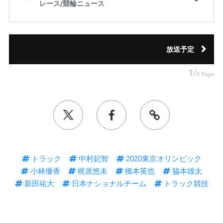
放送予定
1/
2 Page
トラック
中村妃智
2020東京オリンピック
小林優香
梶原悠未
橋本英也
脇本雄太
新田祐大
日本ナショナルチーム
トラック競技