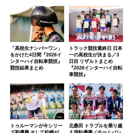
「高校生ナンバーワン」
トラック競技最終日 日本
をかけた4日間『2026イ
一の高校生が決まる／3
ンターハイ自転車競技』
日目 リザルトまとめ
競技結果まとめ
『2026インターハイ自転
車競技』
トゥルーマンが今シリー
北桑田 トラブルを乗り越
ズ初優勝 そして松崎が
え逆転優勝／チームパシ