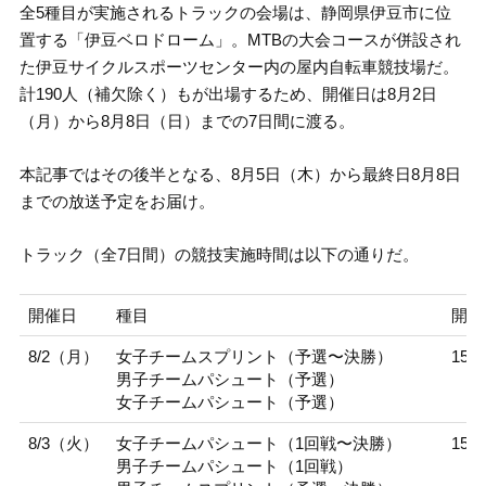
全5種目が実施されるトラックの会場は、静岡県伊豆市に位
置する「伊豆ベロドローム」。MTBの大会コースが併設され
た伊豆サイクルスポーツセンター内の屋内自転車競技場だ。
計190人（補欠除く）もが出場するため、開催日は8月2日
（月）から8月8日（日）までの7日間に渡る。
本記事ではその後半となる、8月5日（木）から最終日8月8日
までの放送予定をお届け。
トラック（全7日間）の競技実施時間は以下の通りだ。
開催日
種目
開催
8/2（月）
女子チームスプリント（予選〜決勝）
15:3
男子チームパシュート（予選）
女子チームパシュート（予選）
8/3（火）
女子チームパシュート（1回戦〜決勝）
15:3
男子チームパシュート（1回戦）