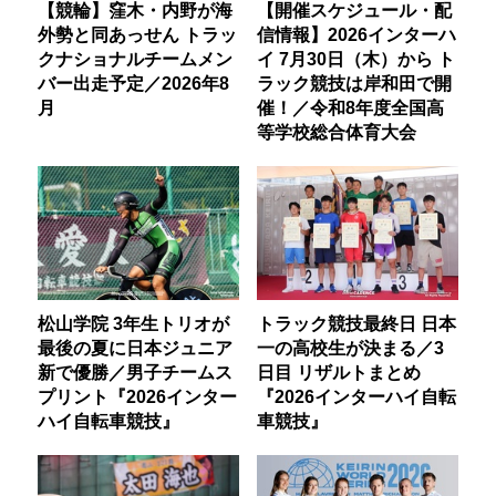
【競輪】窪木・内野が海
【開催スケジュール・配
外勢と同あっせん トラッ
信情報】2026インターハ
クナショナルチームメン
イ 7月30日（木）から ト
バー出走予定／2026年8
ラック競技は岸和田で開
月
催！／令和8年度全国高
等学校総合体育大会
松山学院 3年生トリオが
トラック競技最終日 日本
最後の夏に日本ジュニア
一の高校生が決まる／3
新で優勝／男子チームス
日目 リザルトまとめ
プリント『2026インター
『2026インターハイ自転
ハイ自転車競技』
車競技』