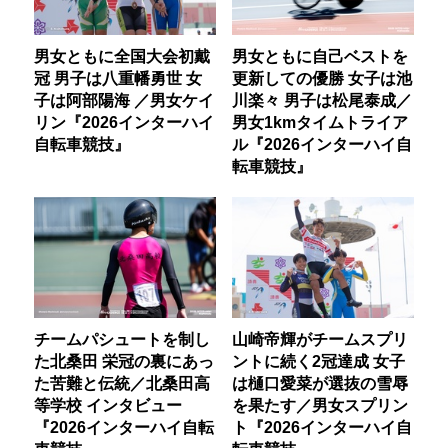
男女ともに全国大会初戴
男女ともに自己ベストを
冠 男子は八重幡勇世 女
更新しての優勝 女子は池
子は阿部陽海 ／男女ケイ
川楽々 男子は松尾泰成／
リン『2026インターハイ
男女1kmタイムトライア
自転車競技』
ル『2026インターハイ自
転車競技』
チームパシュートを制し
山崎帝輝がチームスプリ
た北桑田 栄冠の裏にあっ
ントに続く2冠達成 女子
た苦難と伝統／北桑田高
は樋口愛菜が選抜の雪辱
等学校 インタビュー
を果たす／男女スプリン
『2026インターハイ自転
ト『2026インターハイ自