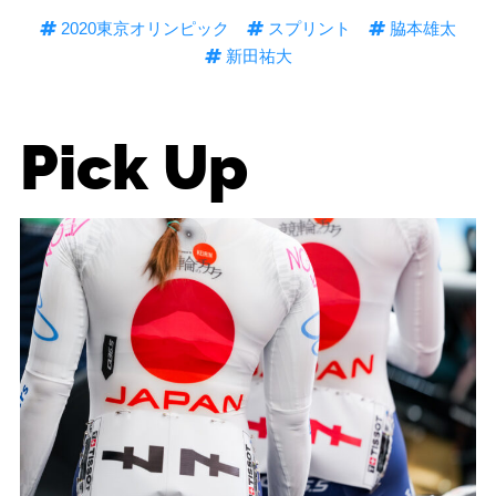
2020東京オリンピック
スプリント
脇本雄太
新田祐大
Pick Up