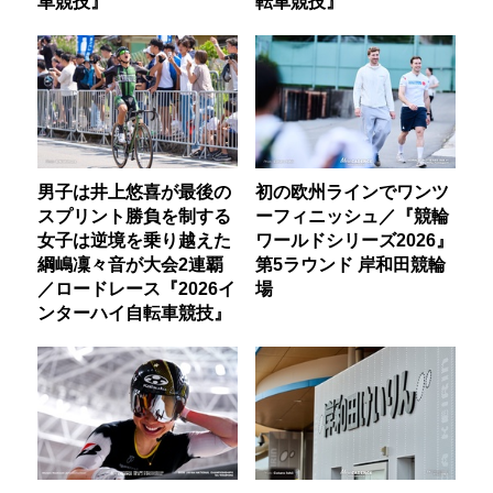
車競技』
転車競技』
男子は井上悠喜が最後の
初の欧州ラインでワンツ
スプリント勝負を制する
ーフィニッシュ／『競輪
女子は逆境を乗り越えた
ワールドシリーズ2026』
綱嶋凜々音が大会2連覇
第5ラウンド 岸和田競輪
／ロードレース『2026イ
場
ンターハイ自転車競技』