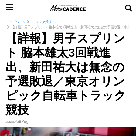
トップページ
トラック競技
【詳報】男子スプリント 脇本雄太3回戦進出、新田祐大は無念の予選敗退／東京オ
【詳報】男子スプリン
ト 脇本雄太3回戦進
出、新田祐大は無念の
予選敗退／東京オリン
ピック自転車トラック
競技
2021/08/05