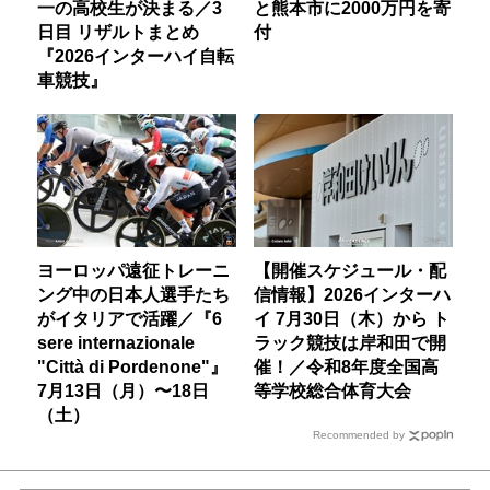
一の高校生が決まる／3
と熊本市に2000万円を寄
日目 リザルトまとめ
付
『2026インターハイ自転
車競技』
ヨーロッパ遠征トレーニ
【開催スケジュール・配
ング中の日本人選手たち
信情報】2026インターハ
がイタリアで活躍／『6
イ 7月30日（木）から ト
sere internazionale
ラック競技は岸和田で開
"Città di Pordenone"』
催！／令和8年度全国高
7月13日（月）〜18日
等学校総合体育大会
（土）
Recommended by