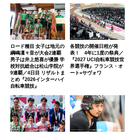
ロード種目 女子は地元の
各競技の開催日程が発
綱嶋凜々音が大会2連覇
表！ 4年に1度の祭典／
男子は井上悠喜が優勝 学
『2027 UCI自転車競技世
校対抗総合は松山学院が
界選手権』フランス・オ
9連覇／4日目 リザルトま
ート=サヴォワ
とめ『2026インターハイ
自転車競技』