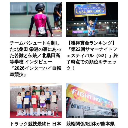
チームパシュートを制し
【獲得賞金ランキング】
た北桑田 栄冠の裏にあっ
『第22回サマーナイトフ
た苦難と伝統／北桑田高
ェスティバル（G2）』終
等学校 インタビュー
了時点での順位をチェッ
『2026インターハイ自転
ク！
車競技』
トラック競技最終日 日本
競輪関係3団体が熊本県