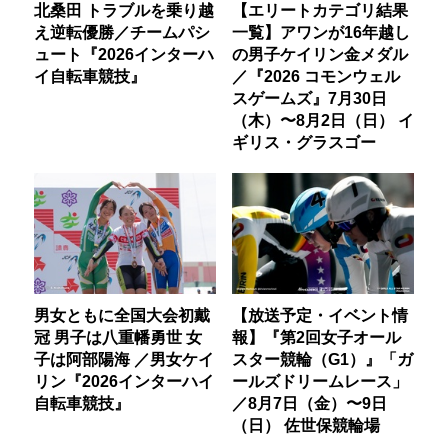
北桑田 トラブルを乗り越
【エリートカテゴリ結果
え逆転優勝／チームパシ
一覧】アワンが16年越し
ュート『2026インターハ
の男子ケイリン金メダル
イ自転車競技』
／『2026 コモンウェル
スゲームズ』7月30日
（木）〜8月2日（日） イ
ギリス・グラスゴー
男女ともに全国大会初戴
【放送予定・イベント情
冠 男子は八重幡勇世 女
報】『第2回女子オール
子は阿部陽海 ／男女ケイ
スター競輪（G1）』「ガ
リン『2026インターハイ
ールズドリームレース」
自転車競技』
／8月7日（金）〜9日
（日） 佐世保競輪場