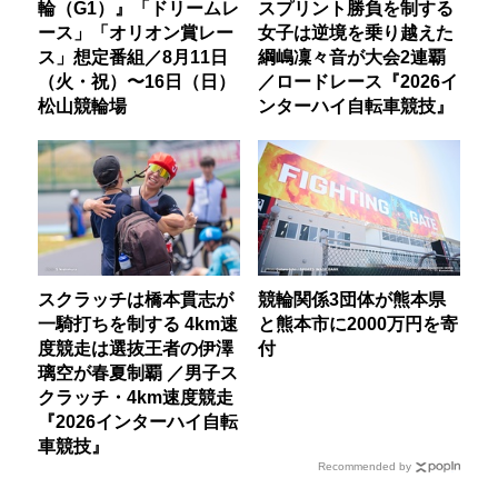
輪（G1）』「ドリームレ
スプリント勝負を制する
ース」「オリオン賞レー
女子は逆境を乗り越えた
ス」想定番組／8月11日
綱嶋凜々音が大会2連覇
（火・祝）〜16日（日）
／ロードレース『2026イ
松山競輪場
ンターハイ自転車競技』
スクラッチは橋本貫志が
競輪関係3団体が熊本県
一騎打ちを制する 4km速
と熊本市に2000万円を寄
度競走は選抜王者の伊澤
付
璃空が春夏制覇 ／男子ス
クラッチ・4km速度競走
『2026インターハイ自転
車競技』
Recommended by