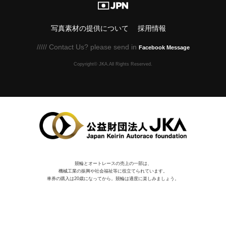
写真素材の提供について
採用情報
///// Contact Us? please send in
Facebook Message
Copyright© JKA.All Rights Reserved.
競輪とオートレースの売上の一部は、
機械⼯業の振興や社会福祉等に役⽴てられています。
車券の購入は20歳になってから。競輪は適度に楽しみましょう。