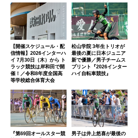
【開催スケジュール・配
松山学院 3年生トリオが
信情報】2026インターハ
最後の夏に日本ジュニア
イ 7月30日（木）から ト
新で優勝／男子チームス
ラック競技は岸和田で開
プリント『2026インター
催！／令和8年度全国高
ハイ自転車競技』
等学校総合体育大会
『第69回オールスター競
男子は井上悠喜が最後の