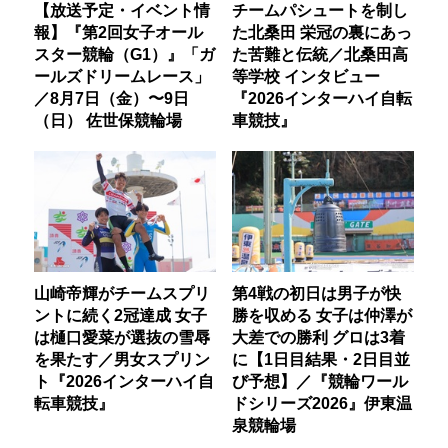
【放送予定・イベント情
チームパシュートを制し
報】『第2回女子オール
た北桑田 栄冠の裏にあっ
スター競輪（G1）』「ガ
た苦難と伝統／北桑田高
ールズドリームレース」
等学校 インタビュー
／8月7日（金）〜9日
『2026インターハイ自転
（日） 佐世保競輪場
車競技』
山崎帝輝がチームスプリ
第4戦の初日は男子が快
ントに続く2冠達成 女子
勝を収める 女子は仲澤が
は樋口愛菜が選抜の雪辱
大差での勝利 グロは3着
を果たす／男女スプリン
に【1日目結果・2日目並
ト『2026インターハイ自
び予想】／『競輪ワール
転車競技』
ドシリーズ2026』伊東温
泉競輪場