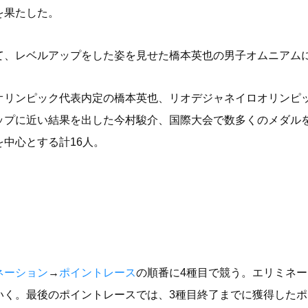
を果たした。
て、レベルアップをした姿を見せた橋本英也の男子オムニアム
オリンピック代表内定の橋本英也、リオデジャネイロオリンピ
ップに近い結果を出した今村駿介、国際大会で数多くのメダル
中心とする計16人。
ネーション
→
ポイントレース
の順番に4種目で競う。エリミネ
いく。最後のポイントレースでは、3種目終了までに獲得した