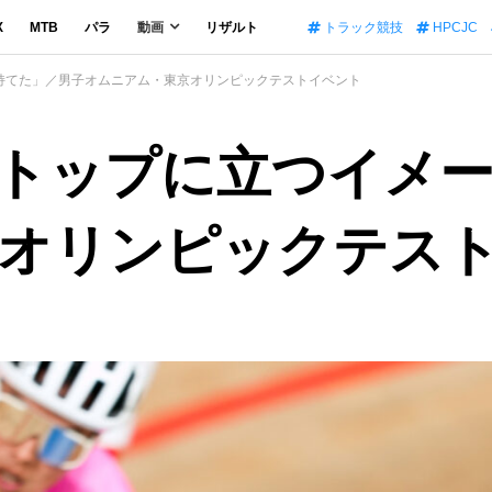
X
MTB
パラ
動画
リザルト
トラック競技
HPCJC
持てた」／男子オムニアム・東京オリンピックテストイベント
トップに立つイメ
オリンピックテス