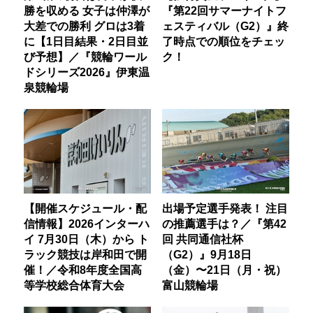
勝を収める 女子は仲澤が
『第22回サマーナイトフ
大差での勝利 グロは3着
ェスティバル（G2）』終
に【1日目結果・2日目並
了時点での順位をチェッ
び予想】／『競輪ワール
ク！
ドシリーズ2026』伊東温
泉競輪場
【開催スケジュール・配
出場予定選手発表！ 注目
信情報】2026インターハ
の推薦選手は？／『第42
イ 7月30日（木）から ト
回 共同通信社杯
ラック競技は岸和田で開
（G2）』9月18日
催！／令和8年度全国高
（金）〜21日（月・祝）
等学校総合体育大会
富山競輪場