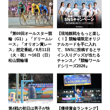
『第69回オールスター競
【現地観戦をもっと楽し
輪（G1）』「ドリームレ
く！】競輪場限定オリジ
ース」「オリオン賞レー
ナルカードを手に入れ
ス」想定番組／8月11日
て、SNSに投稿するとサ
（火・祝）〜16日（日）
イン入りグッズが当たる
松山競輪場
チャンス／『競輪ワール
ドシリーズ2026』
第4戦の初日は男子が快
【獲得賞金ランキング】