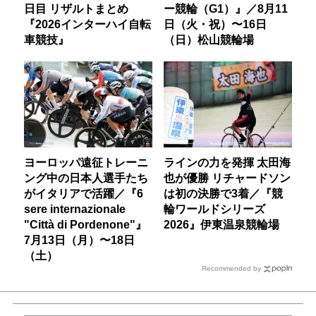
日目 リザルトまとめ
ー競輪（G1）』／8月11
『2026インターハイ自転
日（火・祝）〜16日
車競技』
（日）松山競輪場
ヨーロッパ遠征トレーニ
ラインの力を発揮 太田海
ング中の日本人選手たち
也が優勝 リチャードソン
がイタリアで活躍／『6
は初の決勝で3着／『競
sere internazionale
輪ワールドシリーズ
"Città di Pordenone"』
2026』伊東温泉競輪場
7月13日（月）〜18日
（土）
Recommended by