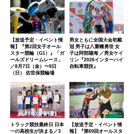
【放送予定・イベント情
男女ともに全国大会初戴
報】『第2回女子オール
冠 男子は八重幡勇世 女
スター競輪（G1）』「ガ
子は阿部陽海 ／男女ケイ
ールズドリームレース」
リン『2026インターハイ
／8月7日（金）〜9日
自転車競技』
（日） 佐世保競輪場
トラック競技最終日 日本
【放送予定・イベント情
一の高校生が決まる／3
報】『第69回オールスタ