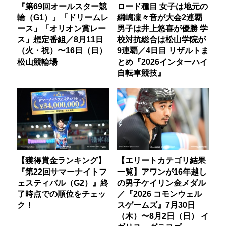
『第69回オールスター競
ロード種目 女子は地元の
輪（G1）』「ドリームレ
綱嶋凜々音が大会2連覇
ース」「オリオン賞レー
男子は井上悠喜が優勝 学
ス」想定番組／8月11日
校対抗総合は松山学院が
（火・祝）〜16日（日）
9連覇／4日目 リザルトま
松山競輪場
とめ『2026インターハイ
自転車競技』
【獲得賞金ランキング】
【エリートカテゴリ結果
『第22回サマーナイトフ
一覧】アワンが16年越し
ェスティバル（G2）』終
の男子ケイリン金メダル
了時点での順位をチェッ
／『2026 コモンウェル
ク！
スゲームズ』7月30日
（木）〜8月2日（日） イ