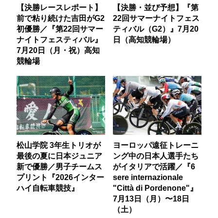
【決勝レースレポート】
【決勝・並び予想】『第
前で粘り続けた吉田がG2
22回サマーナイトフェス
初優勝／『第22回サマー
ティバル（G2）』7月20
ナイトフェスティバル』
日（高知競輪場）
7月20日（月・祝）高知
競輪場
松山学院 3年生トリオが
ヨーロッパ遠征トレーニ
最後の夏に日本ジュニア
ング中の日本人選手たち
新で優勝／男子チームス
がイタリアで活躍／『6
プリント『2026インター
sere internazionale
ハイ自転車競技』
"Città di Pordenone"』
7月13日（月）〜18日
（土）