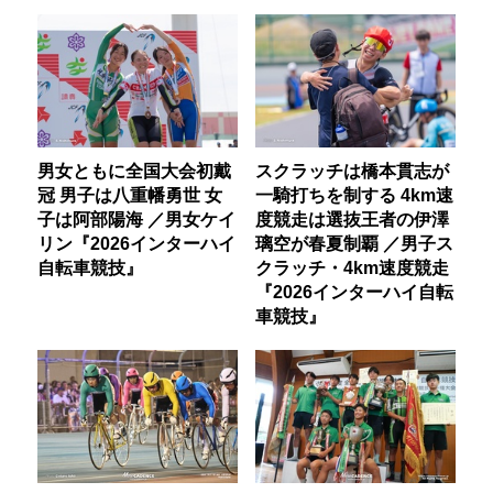
男女ともに全国大会初戴
スクラッチは橋本貫志が
冠 男子は八重幡勇世 女
一騎打ちを制する 4km速
子は阿部陽海 ／男女ケイ
度競走は選抜王者の伊澤
リン『2026インターハイ
璃空が春夏制覇 ／男子ス
自転車競技』
クラッチ・4km速度競走
『2026インターハイ自転
車競技』