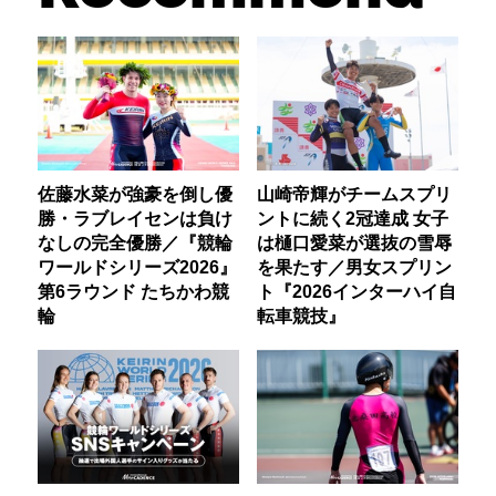
佐藤水菜が強豪を倒し優
山崎帝輝がチームスプリ
勝・ラブレイセンは負け
ントに続く2冠達成 女子
なしの完全優勝／『競輪
は樋口愛菜が選抜の雪辱
ワールドシリーズ2026』
を果たす／男女スプリン
第6ラウンド たちかわ競
ト『2026インターハイ自
輪
転車競技』