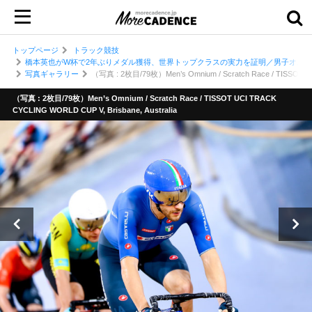
トップページ
トラック競技
橋本英也がW杯で2年ぶりメダル獲得、世界トップクラスの実力を証明／男子オムニアム
写真ギャラリー
（写真 : 2枚目/79枚）Men’s Omnium / Scratch Race / TISSOT UC
（写真 : 2枚目/79枚）Men’s Omnium / Scratch Race / TISSOT UCI TRACK
CYCLING WORLD CUP V, Brisbane, Australia