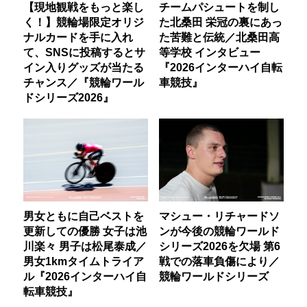
【現地観戦をもっと楽し
チームパシュートを制し
く！】競輪場限定オリジ
た北桑田 栄冠の裏にあっ
ナルカードを手に入れ
た苦難と伝統／北桑田高
て、SNSに投稿するとサ
等学校 インタビュー
イン入りグッズが当たる
『2026インターハイ自転
チャンス／『競輪ワール
車競技』
ドシリーズ2026』
男女ともに自己ベストを
マシュー・リチャードソ
更新しての優勝 女子は池
ンが今後の競輪ワールド
川楽々 男子は松尾泰成／
シリーズ2026を欠場 第6
男女1kmタイムトライア
戦での落車負傷により／
ル『2026インターハイ自
競輪ワールドシリーズ
転車競技』