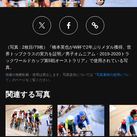
（写真 : 2枚目/79枚）『橋本英也がW杯で2年ぶりメダル獲得、世
界トップクラスの実力を証明／男子オムニアム・2019-2020トラ
ックワールドカップ第5戦オーストラリア』で使用されている写
真。
画像の無断転載・使用は禁止します。写真提供については『
写真素材の使用につい
て
』のページをご覧ください。
関連する写真