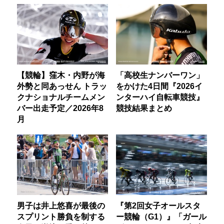
【競輪】窪木・内野が海
「高校生ナンバーワン」
外勢と同あっせん トラッ
をかけた4日間『2026イ
クナショナルチームメン
ンターハイ自転車競技』
バー出走予定／2026年8
競技結果まとめ
月
男子は井上悠喜が最後の
『第2回女子オールスタ
スプリント勝負を制する
ー競輪（G1）』「ガール