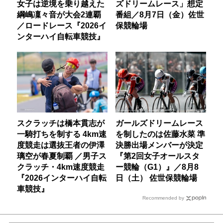
女子は逆境を乗り越えた
ズドリームレース」想定
綱嶋凜々音が大会2連覇
番組／8月7日（金）佐世
／ロードレース『2026イ
保競輪場
ンターハイ自転車競技』
スクラッチは橋本貫志が
ガールズドリームレース
一騎打ちを制する 4km速
を制したのは佐藤水菜 準
度競走は選抜王者の伊澤
決勝出場メンバーが決定
璃空が春夏制覇 ／男子ス
『第2回女子オールスタ
クラッチ・4km速度競走
ー競輪（G1）』／8月8
『2026インターハイ自転
日（土） 佐世保競輪場
車競技』
Recommended by