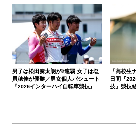
男子は松田奏太朗が2連覇 女子は塩
「高校生
貝穂佳が優勝／男女個人パシュート
日間『20
『2026インターハイ自転車競技』
技』競技