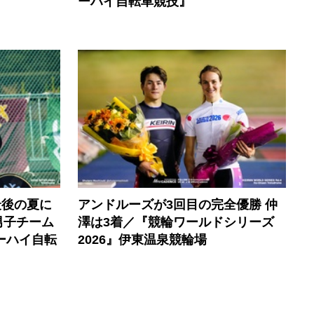
ーハイ自転車競技』
最後の夏に
アンドルーズが3回目の完全優勝 仲
男子チーム
澤は3着／『競輪ワールドシリーズ
ーハイ自転
2026』伊東温泉競輪場