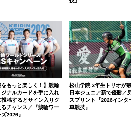
技』
戦をもっと楽しく！】競輪
松山学院 3年生トリオが
リジナルカードを手に入れ
日本ジュニア新で優勝／
に投稿するとサイン入りグ
スプリント『2026インタ
たるチャンス／『競輪ワー
車競技』
ズ2026』