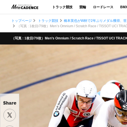
トラック競技
競輪
ロードレース
BM
トップページ
トラック競技
橋本英也がW杯で2年ぶりメダル獲得、世
（写真 : 1枚目/79枚）Men’s Omnium / Scratch Race / TISSOT UCI TRACK
（写真 : 1枚目/79枚）Men’s Omnium / Scratch Race / TISSOT UCI TRACK 
Share