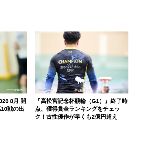
6 8月 開
『高松宮記念杯競輪（G1）』終了時
10戦の出
点、獲得賞金ランキングをチェッ
ク！古性優作が早くも2億円超え