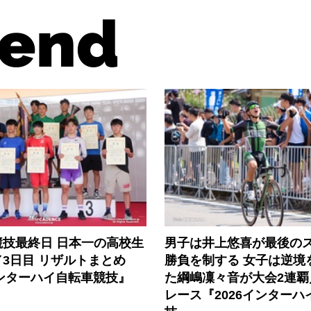
end
競技最終日 日本一の高校生
男子は井上悠喜が最後の
3日目 リザルトまとめ
勝負を制する 女子は逆境
インターハイ自転車競技』
た綱嶋凜々音が大会2連覇
レース『2026インターハ