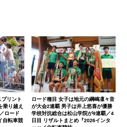
スプリント
ロード種目 女子は地元の綱嶋凜々音
を乗り越え
が大会2連覇 男子は井上悠喜が優勝
／ロード
学校対抗総合は松山学院が9連覇／4
イ自転車競
日目 リザルトまとめ『2026インタ