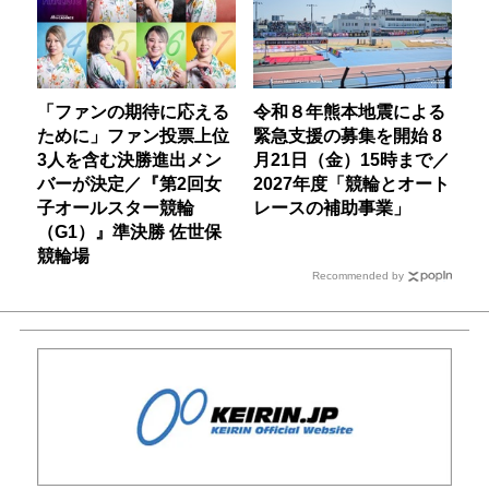
「ファンの期待に応える
令和８年熊本地震による
ために」ファン投票上位
緊急支援の募集を開始 8
3人を含む決勝進出メン
月21日（金）15時まで／
バーが決定／『第2回女
2027年度「競輪とオート
子オールスター競輪
レースの補助事業」
（G1）』準決勝 佐世保
競輪場
Recommended by