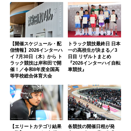
【開催スケジュール・配
トラック競技最終日 日本
信情報】2026インターハ
一の高校生が決まる／3
イ 7月30日（木）から ト
日目 リザルトまとめ
ラック競技は岸和田で開
『2026インターハイ自転
催！／令和8年度全国高
車競技』
等学校総合体育大会
【エリートカテゴリ結果
各競技の開催日程が発