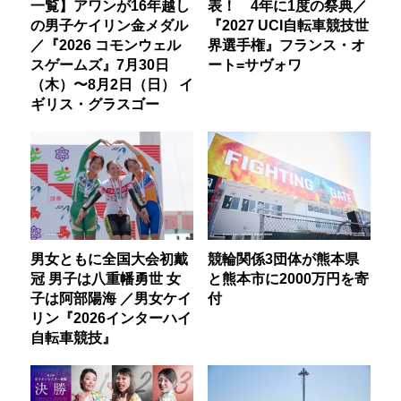
一覧】アワンが16年越し
表！ 4年に1度の祭典／
の男子ケイリン金メダル
『2027 UCI自転車競技世
／『2026 コモンウェル
界選手権』フランス・オ
スゲームズ』7月30日
ート=サヴォワ
（木）〜8月2日（日） イ
ギリス・グラスゴー
男女ともに全国大会初戴
競輪関係3団体が熊本県
冠 男子は八重幡勇世 女
と熊本市に2000万円を寄
子は阿部陽海 ／男女ケイ
付
リン『2026インターハイ
自転車競技』