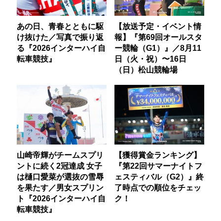
あの日、青春とともに駆
【放送予定・イベント情
け抜けた／写真で振り返
報】『第69回オールスタ
る『2026インターハイ自
ー競輪（G1）』／8月11
転車競技』
日（火・祝）〜16日
（日）松山競輪場
山崎帝輝がチームスプリ
【獲得賞金ランキング】
ントに続く2冠達成 女子
『第22回サマーナイトフ
は樋口愛菜が選抜の雪辱
ェスティバル（G2）』終
を果たす／男女スプリン
了時点での順位をチェッ
ト『2026インターハイ自
ク！
転車競技』