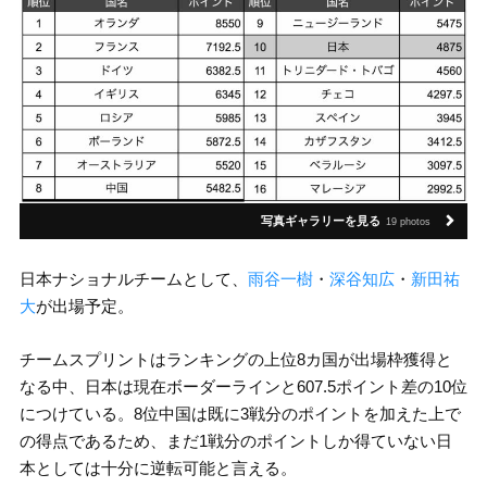
写真ギャラリーを見る
19 photos
日本ナショナルチームとして、
雨谷一樹
・
深谷知広
・
新田祐
大
が出場予定。
チームスプリントはランキングの上位8カ国が出場枠獲得と
なる中、日本は現在ボーダーラインと607.5ポイント差の10位
につけている。8位中国は既に3戦分のポイントを加えた上で
の得点であるため、まだ1戦分のポイントしか得ていない日
本としては十分に逆転可能と言える。