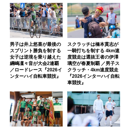
男子は井上悠喜が最後の
スクラッチは橋本貫志が
スプリント勝負を制する
一騎打ちを制する 4km速
女子は逆境を乗り越えた
度競走は選抜王者の伊澤
綱嶋凜々音が大会2連覇
璃空が春夏制覇 ／男子ス
／ロードレース『2026イ
クラッチ・4km速度競走
ンターハイ自転車競技』
『2026インターハイ自転
車競技』