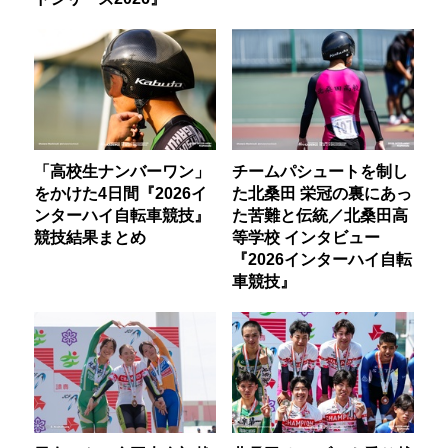
「高校生ナンバーワン」
チームパシュートを制し
をかけた4日間『2026イ
た北桑田 栄冠の裏にあっ
ンターハイ自転車競技』
た苦難と伝統／北桑田高
競技結果まとめ
等学校 インタビュー
『2026インターハイ自転
車競技』