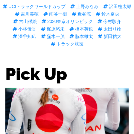
UCIトラックワールドカップ
上野みなみ
沢田桂太郎
吉川美穂
雨谷一樹
近谷涼
鈴木奈央
古山稀絵
2020東京オリンピック
今村駿介
小林優香
梶原悠未
橋本英也
太田りゆ
深谷知広
窪木一茂
脇本雄太
新田祐大
トラック競技
Pick Up