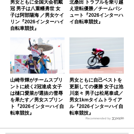
男女ともに全国大会初戴
北桑田 トラブルを乗り越
冠 男子は八重幡勇世 女
え逆転優勝／チームパシ
子は阿部陽海 ／男女ケイ
ュート『2026インターハ
リン『2026インターハイ
イ自転車競技』
自転車競技』
山崎帝輝がチームスプリ
男女ともに自己ベストを
ントに続く2冠達成 女子
更新しての優勝 女子は池
は樋口愛菜が選抜の雪辱
川楽々 男子は松尾泰成／
を果たす／男女スプリン
男女1kmタイムトライア
ト『2026インターハイ自
ル『2026インターハイ自
転車競技』
転車競技』
Recommended by