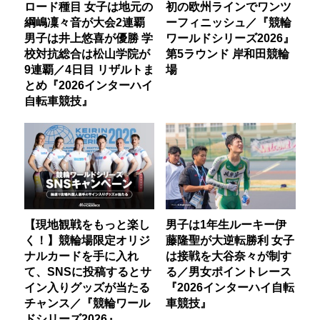
ロード種目 女子は地元の
初の欧州ラインでワンツ
綱嶋凜々音が大会2連覇
ーフィニッシュ／『競輪
男子は井上悠喜が優勝 学
ワールドシリーズ2026』
校対抗総合は松山学院が
第5ラウンド 岸和田競輪
9連覇／4日目 リザルトま
場
とめ『2026インターハイ
自転車競技』
【現地観戦をもっと楽し
男子は1年生ルーキー伊
く！】競輪場限定オリジ
藤隆聖が大逆転勝利 女子
ナルカードを手に入れ
は接戦を大谷奈々が制す
て、SNSに投稿するとサ
る／男女ポイントレース
イン入りグッズが当たる
『2026インターハイ自転
チャンス／『競輪ワール
車競技』
ドシリーズ2026』