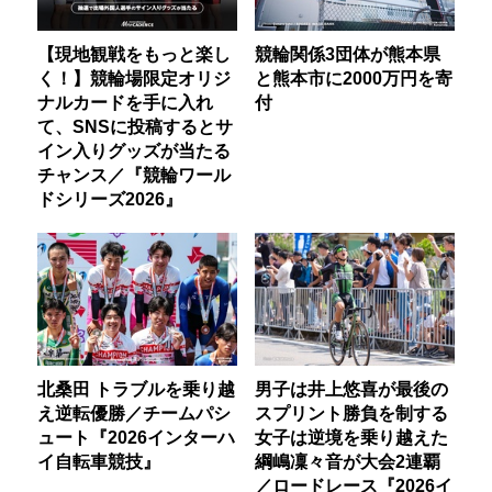
【現地観戦をもっと楽し
競輪関係3団体が熊本県
く！】競輪場限定オリジ
と熊本市に2000万円を寄
ナルカードを手に入れ
付
て、SNSに投稿するとサ
イン入りグッズが当たる
チャンス／『競輪ワール
ドシリーズ2026』
北桑田 トラブルを乗り越
男子は井上悠喜が最後の
え逆転優勝／チームパシ
スプリント勝負を制する
ュート『2026インターハ
女子は逆境を乗り越えた
イ自転車競技』
綱嶋凜々音が大会2連覇
／ロードレース『2026イ