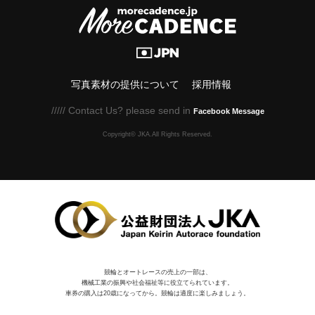
写真素材の提供について
採用情報
///// Contact Us? please send in
Facebook Message
Copyright© JKA.All Rights Reserved.
競輪とオートレースの売上の一部は、
機械⼯業の振興や社会福祉等に役⽴てられています。
車券の購入は20歳になってから。競輪は適度に楽しみましょう。