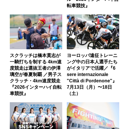
転車競技』
スクラッチは橋本貫志が
ヨーロッパ遠征トレーニ
一騎打ちを制する 4km速
ング中の日本人選手たち
度競走は選抜王者の伊澤
がイタリアで活躍／『6
璃空が春夏制覇 ／男子ス
sere internazionale
クラッチ・4km速度競走
"Città di Pordenone"』
『2026インターハイ自転
7月13日（月）〜18日
車競技』
（土）