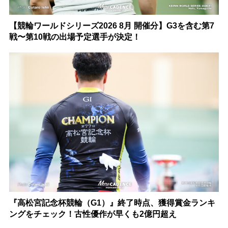
【競輪ワールドシリーズ2026 8月 開催分】G3を含む第7
戦〜第10戦の出場予定選手が決定！
『高松宮記念杯競輪（G1）』終了時点、獲得賞金ランキ
ングをチェック！古性優作が早くも2億円超え