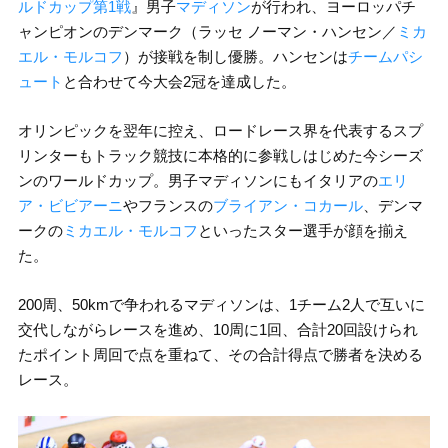
ルドカップ第1戦
』男子
マディソン
が行われ、ヨーロッパチ
ャンピオンのデンマーク（ラッセ ノーマン・ハンセン／
ミカ
エル・モルコフ
）が接戦を制し優勝。ハンセンは
チームパシ
ュート
と合わせて今大会2冠を達成した。
オリンピックを翌年に控え、ロードレース界を代表するスプ
リンターもトラック競技に本格的に参戦しはじめた今シーズ
ンのワールドカップ。男子マディソンにもイタリアの
エリ
ア・ビビアーニ
やフランスの
ブライアン・コカール
、デンマ
ークの
ミカエル・モルコフ
といったスター選手が顔を揃え
た。
200周、50kmで争われるマディソンは、1チーム2人で互いに
交代しながらレースを進め、10周に1回、合計20回設けられ
たポイント周回で点を重ねて、その合計得点で勝者を決める
レース。