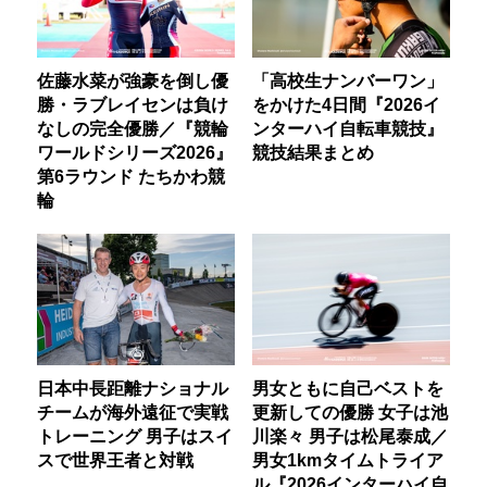
佐藤水菜が強豪を倒し優
「高校生ナンバーワン」
勝・ラブレイセンは負け
をかけた4日間『2026イ
なしの完全優勝／『競輪
ンターハイ自転車競技』
ワールドシリーズ2026』
競技結果まとめ
第6ラウンド たちかわ競
輪
日本中長距離ナショナル
男女ともに自己ベストを
チームが海外遠征で実戦
更新しての優勝 女子は池
トレーニング 男子はスイ
川楽々 男子は松尾泰成／
スで世界王者と対戦
男女1kmタイムトライア
ル『2026インターハイ自