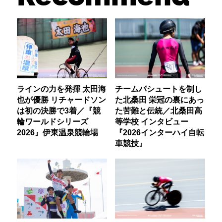
ラインの力を発揮 太田海
チームパシュートを制し
也が優勝 リチャードソン
た北桑田 栄冠の裏にあっ
は初の決勝で3着／『競
た苦難と伝統／北桑田高
輪ワールドシリーズ
等学校 インタビュー
2026』伊東温泉競輪場
『2026インターハイ自転
車競技』