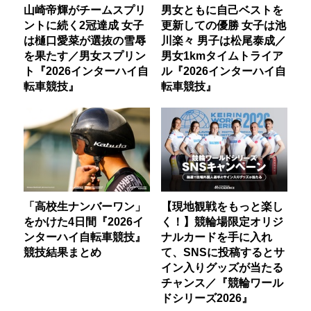
山崎帝輝がチームスプリ
男女ともに自己ベストを
ントに続く2冠達成 女子
更新しての優勝 女子は池
は樋口愛菜が選抜の雪辱
川楽々 男子は松尾泰成／
を果たす／男女スプリン
男女1kmタイムトライア
ト『2026インターハイ自
ル『2026インターハイ自
転車競技』
転車競技』
「高校生ナンバーワン」
【現地観戦をもっと楽し
をかけた4日間『2026イ
く！】競輪場限定オリジ
ンターハイ自転車競技』
ナルカードを手に入れ
競技結果まとめ
て、SNSに投稿するとサ
イン入りグッズが当たる
チャンス／『競輪ワール
ドシリーズ2026』