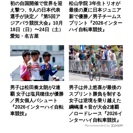
初の自国開催で世界を迎
松山学院 3年生トリオが
え撃つ、9人の日本代表
最後の夏に日本ジュニア
選手が決定／『第5回ア
新で優勝／男子チームス
ジアパラ競技大会』10月
プリント『2026インター
18日（日）〜24日（土）
ハイ自転車競技』
愛知・名古屋
男子は松田奏太朗が2連
男子は井上悠喜が最後の
覇 女子は塩貝穂佳が優勝
スプリント勝負を制する
／男女個人パシュート
女子は逆境を乗り越えた
『2026インターハイ自転
綱嶋凜々音が大会2連覇
車競技』
／ロードレース『2026イ
ンターハイ自転車競技』
Recommended by