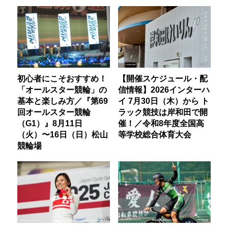
初心者にこそおすすめ！
【開催スケジュール・配
「オールスター競輪」の
信情報】2026インターハ
基本と楽しみ方／『第69
イ 7月30日（木）から ト
回オールスター競輪
ラック競技は岸和田で開
（G1）』8月11日
催！／令和8年度全国高
（火）〜16日（日）松山
等学校総合体育大会
競輪場