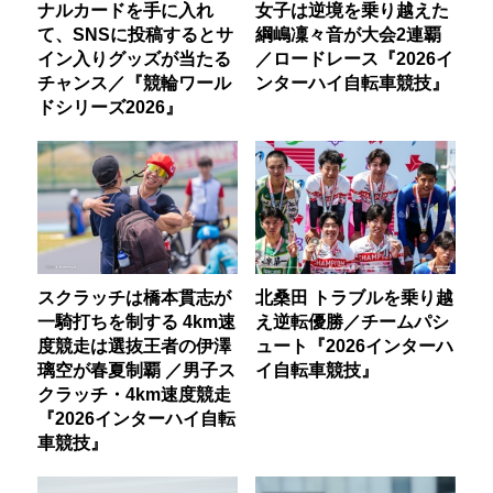
ナルカードを手に入れ
女子は逆境を乗り越えた
て、SNSに投稿するとサ
綱嶋凜々音が大会2連覇
イン入りグッズが当たる
／ロードレース『2026イ
チャンス／『競輪ワール
ンターハイ自転車競技』
ドシリーズ2026』
スクラッチは橋本貫志が
北桑田 トラブルを乗り越
一騎打ちを制する 4km速
え逆転優勝／チームパシ
度競走は選抜王者の伊澤
ュート『2026インターハ
璃空が春夏制覇 ／男子ス
イ自転車競技』
クラッチ・4km速度競走
『2026インターハイ自転
車競技』