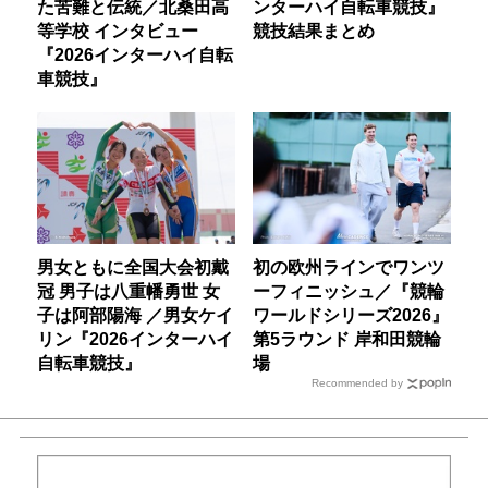
た苦難と伝統／北桑田高
ンターハイ自転車競技』
等学校 インタビュー
競技結果まとめ
『2026インターハイ自転
車競技』
男女ともに全国大会初戴
初の欧州ラインでワンツ
冠 男子は八重幡勇世 女
ーフィニッシュ／『競輪
子は阿部陽海 ／男女ケイ
ワールドシリーズ2026』
リン『2026インターハイ
第5ラウンド 岸和田競輪
自転車競技』
場
Recommended by