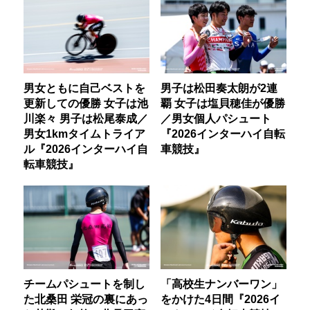
男女ともに自己ベストを
男子は松田奏太朗が2連
更新しての優勝 女子は池
覇 女子は塩貝穂佳が優勝
川楽々 男子は松尾泰成／
／男女個人パシュート
男女1kmタイムトライア
『2026インターハイ自転
ル『2026インターハイ自
車競技』
転車競技』
チームパシュートを制し
「高校生ナンバーワン」
た北桑田 栄冠の裏にあっ
をかけた4日間『2026イ